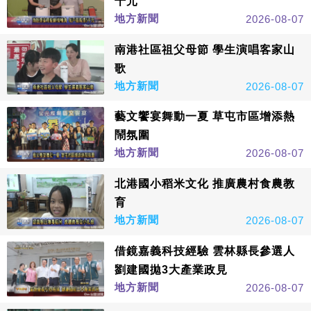
千元
地方新聞
2026-08-07
南港社區祖父母節 學生演唱客家山
歌
地方新聞
2026-08-07
藝文饗宴舞動一夏 草屯市區增添熱
鬧氛圍
地方新聞
2026-08-07
北港國小稻米文化 推廣農村食農教
育
地方新聞
2026-08-07
借鏡嘉義科技經驗 雲林縣長參選人
劉建國拋3大產業政見
地方新聞
2026-08-07