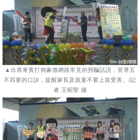
▲出席來賓打倒象徵網路常見的拐騙話語，宣導五
不四要的口訣，提醒家長及孩童不要上當受害。/記
者 王昭聖 攝