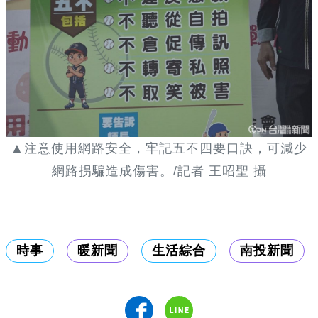
▲注意使用網路安全，牢記五不四要口訣，可減少
網路拐騙造成傷害。/記者 王昭聖 攝
時事
暖新聞
生活綜合
南投新聞