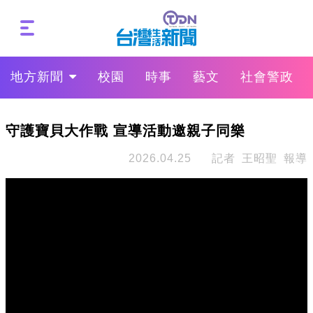
地方新聞
校園
時事
藝文
社會警政
守護寶貝大作戰 宣導活動邀親子同樂
2026.04.25
記者 王昭聖 報導