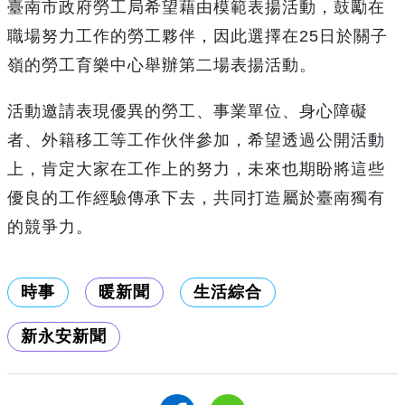
臺南市政府勞工局希望藉由模範表揚活動，鼓勵在
職場努力工作的勞工夥伴，因此選擇在25日於關子
嶺的勞工育樂中心舉辦第二場表揚活動。
活動邀請表現優異的勞工、事業單位、身心障礙
者、外籍移工等工作伙伴參加，希望透過公開活動
上，肯定大家在工作上的努力，未來也期盼將這些
優良的工作經驗傳承下去，共同打造屬於臺南獨有
的競爭力。
時事
暖新聞
生活綜合
新永安新聞