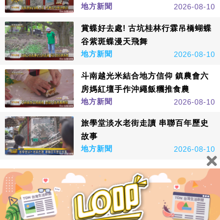
地方新聞
2026-08-10
賞蝶好去處! 古坑桂林行霖吊橋蝴蝶
谷紫斑蝶漫天飛舞
地方新聞
2026-08-10
斗南越光米結合地方信仰 鎮農會六
房媽紅壇手作沖繩飯糰推食農
地方新聞
2026-08-10
旅學堂淡水老街走讀 串聯百年歷史
故事
地方新聞
2026-08-10
看更多