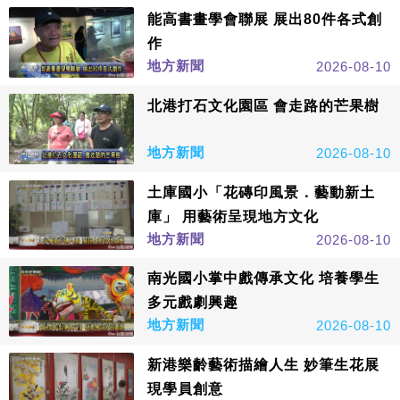
能高書畫學會聯展 展出80件各式創
作
地方新聞
2026-08-10
北港打石文化園區 會走路的芒果樹
地方新聞
2026-08-10
土庫國小「花磚印風景．藝動新土
庫」 用藝術呈現地方文化
地方新聞
2026-08-10
南光國小掌中戲傳承文化 培養學生
多元戲劇興趣
地方新聞
2026-08-10
新港樂齡藝術描繪人生 妙筆生花展
現學員創意