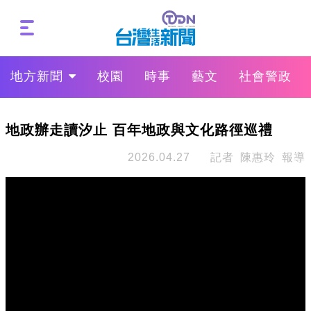
地方新聞
校園
時事
藝文
社會警政
地政辦走讀汐止 百年地政與文化路徑巡禮
2026.04.27
記者 陳惠玲 報導