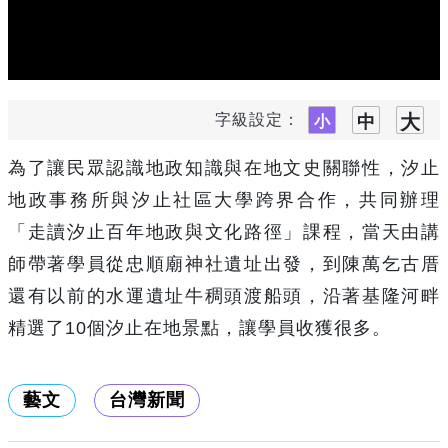
字級設定：
為了讓民眾認識地政知識與在地文史關聯性，汐止
地政事務所與汐止社區大學跨界合作，共同辦理
「走讀汐止百年地政與文化路徑」課程，當天由講
師帶著學員從忠順廟神社遺址出發，到陳萬乞古厝
還有以前的水運遺址牛稠頭渡船頭，沿著基隆河畔
精選了
10
個汐止在地景點，讓學員收獲很多。
藝文
台灣新聞