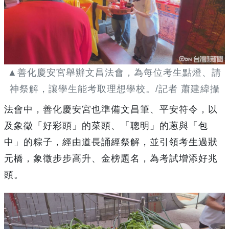
▲善化慶安宮舉辦文昌法會，為每位考生點燈、請
神祭解，讓學生能考取理想學校。/記者 蕭建緯攝
法會中，善化慶安宮也準備文昌筆、平安符令，以
及象徵「好彩頭」的菜頭、「聰明」的蔥與「包
中」的粽子，經由道長誦經祭解，並引領考生過狀
元橋，象徵步步高升、金榜題名，為考試增添好兆
頭。