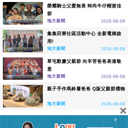
榮耀騎士父愛無畏 時尚牛仔帽賀佳
節
地方新聞
2026-08-08
集集田寮社區活動中心 全新電梯啟
用!
地方新聞
2026-08-08
草屯歡慶父親節 向辛苦爸爸表達敬
意
地方新聞
2026-08-08
親子手作馬鈴薯爸爸 Q版父親節禮物
地方新聞
2026-08-08
看更多