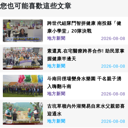
您也可能喜歡這些文章
跨世代組隊鬥智拼健康 南投縣「健
康小學堂」20隊決戰
地方新聞
2026-08-08
素還真.在宅醫療跨界合作! 助民眾掌
握健康半邊天
地方新聞
2026-08-08
斗南田徑場變身水樂園 千名親子湧
入嗨翻斗南
地方新聞
2026-08-08
古坑草嶺內外湖簡易自來水父親節喜
迎通水
地方新聞
2026-08-08