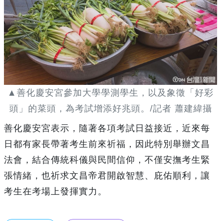
▲善化慶安宮參加大學學測學生，以及象徵「好彩
頭」的菜頭，為考試增添好兆頭。/記者 蕭建緯攝
善化慶安宮表示，隨著各項考試日益接近，近來每
日都有家長帶著考生前來祈福，因此特別舉辦文昌
法會，結合傳統科儀與民間信仰，不僅安撫考生緊
張情緒，也祈求文昌帝君開啟智慧、庇佑順利，讓
考生在考場上發揮實力。