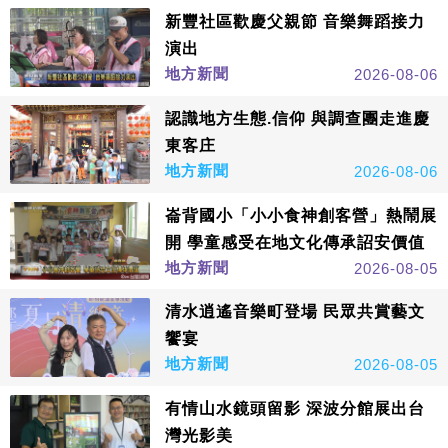
新豐社區歡慶父親節 音樂舞蹈接力
演出
地方新聞
2026-08-06
認識地方生態.信仰 與調查團走進慶
東客庄
地方新聞
2026-08-06
崙背國小「小小食神創客營」熱鬧展
開 學童感受在地文化傳承詔安價值
地方新聞
2026-08-05
清水逍遙音樂町登場 民眾共賞藝文
饗宴
地方新聞
2026-08-05
有情山水鏡頭留影 深波分館展出台
灣光影美