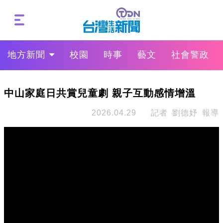
地方新聞
校園
時事
藝文
社會警政
中山家庭日共賞兒童劇 親子互動感情增溫
2026.04.29
記者 劉德妤 報導