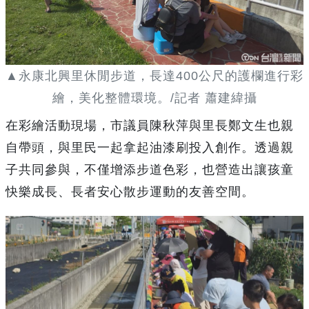
▲永康北興里休閒步道，長達400公尺的護欄進行彩
繪，美化整體環境。/記者 蕭建緯攝
在彩繪活動現場，市議員陳秋萍與里長鄭文生也親
自帶頭，與里民一起拿起油漆刷投入創作。透過親
子共同參與，不僅增添步道色彩，也營造出讓孩童
快樂成長、長者安心散步運動的友善空間。