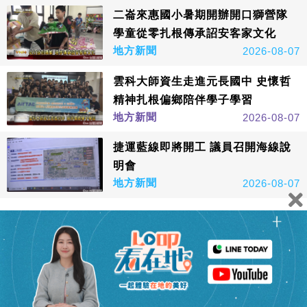
二崙來惠國小暑期開辦開口獅營隊
學童從零扎根傳承詔安客家文化
地方新聞
2026-08-07
雲科大師資生走進元長國中 史懷哲
精神扎根偏鄉陪伴學子學習
地方新聞
2026-08-07
捷運藍線即將開工 議員召開海線說
明會
地方新聞
2026-08-07
看更多
鑫傳國際多媒體科技股份有限公司版權所有，非經授權，請
勿轉載本網站內容 © All Rights Reserved.