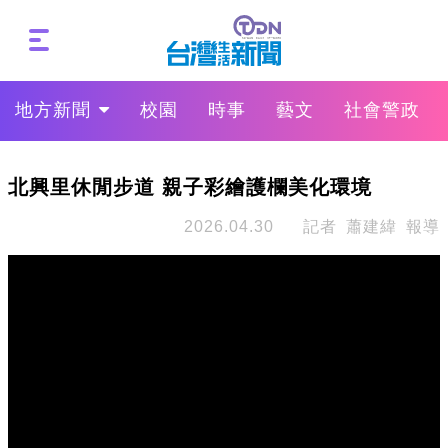
地方新聞
校園
時事
藝文
社會警政
北興里休閒步道 親子彩繪護欄美化環境
2026.04.30
記者 蕭建緯 報導