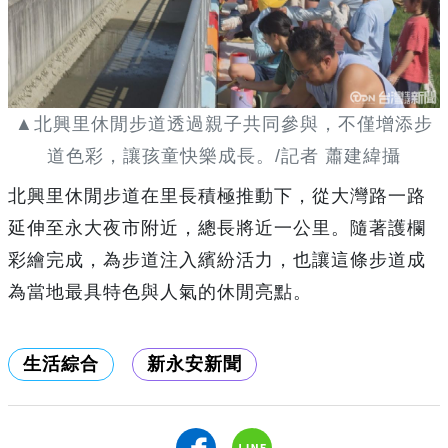
▲北興里休閒步道透過親子共同參與，不僅增添步
道色彩，讓孩童快樂成長。/記者 蕭建緯攝
北興里休閒步道在里長積極推動下，從大灣路一路
延伸至永大夜市附近，總長將近一公里。隨著護欄
彩繪完成，為步道注入繽紛活力，也讓這條步道成
為當地最具特色與人氣的休閒亮點。
生活綜合
新永安新聞