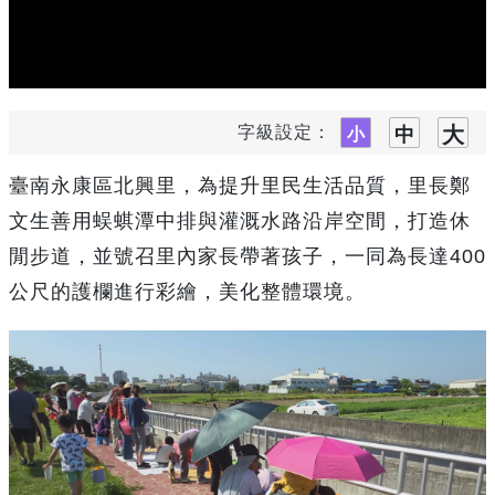
字級設定：
臺南永康區北興里，為提升里民生活品質，里長鄭
文生善用蜈蜞潭中排與灌溉水路沿岸空間，打造休
閒步道，並號召里內家長帶著孩子，一同為長達400
公尺的護欄進行彩繪，美化整體環境。