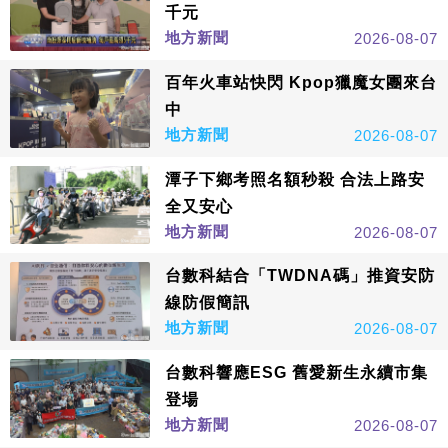
千元
地方新聞
2026-08-07
百年火車站快閃 Kpop獵魔女團來台
中
地方新聞
2026-08-07
潭子下鄉考照名額秒殺 合法上路安
全又安心
地方新聞
2026-08-07
台數科結合「TWDNA碼」推資安防
線防假簡訊
地方新聞
2026-08-07
台數科響應ESG 舊愛新生永續市集
登場
地方新聞
2026-08-07