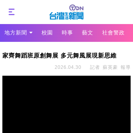
地方新聞
校園
時事
藝文
社會警政
家齊舞蹈班原創舞展 多元舞風展現新思維
2026.04.30
記者 蘇英豪 報導