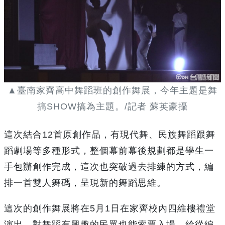
▲臺南家齊高中舞蹈班的創作舞展，今年主題是舞
搞SHOW搞為主題。/記者 蘇英豪攝
這次結合12首原創作品，有現代舞、民族舞蹈跟舞
蹈劇場等多種形式，整個幕前幕後規劃都是學生一
手包辦創作完成，這次也突破過去排練的方式，編
排一首雙人舞碼，呈現新的舞蹈思維。
這次的創作舞展將在5月1日在家齊校內四維樓禮堂
演出，對舞蹈有興趣的民眾也能索票入場，給從編