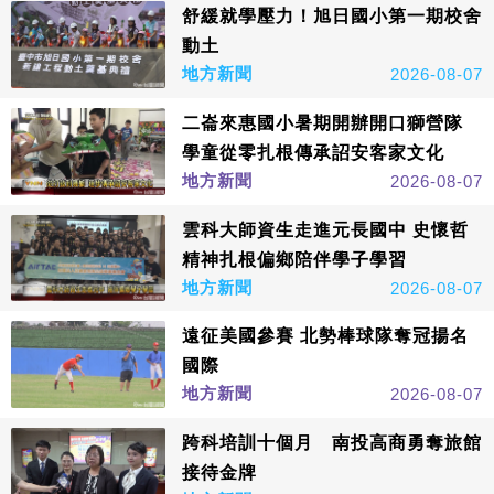
舒緩就學壓力！旭日國小第一期校舍
動土
地方新聞
2026-08-07
二崙來惠國小暑期開辦開口獅營隊
學童從零扎根傳承詔安客家文化
地方新聞
2026-08-07
雲科大師資生走進元長國中 史懷哲
精神扎根偏鄉陪伴學子學習
地方新聞
2026-08-07
遠征美國參賽 北勢棒球隊奪冠揚名
國際
地方新聞
2026-08-07
跨科培訓十個月 南投高商勇奪旅館
接待金牌