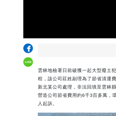
雲林地檢署日前破獲一起大型廢土
程，該公司莊姓副理為了節省清運
新北某公司處理，非法回填至雲林縣
營造公司節省費用約6千3百多萬，
人起訴。