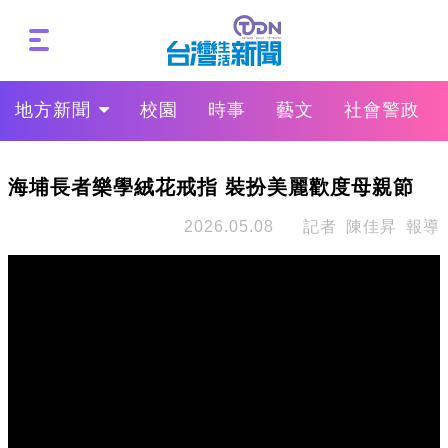
地方新聞
校園
時事
藝文
社會警政
海埔長者樂學絨花戒指 裝扮美麗歡度母親節
2026.05.08
記者 陳佳昇 報導