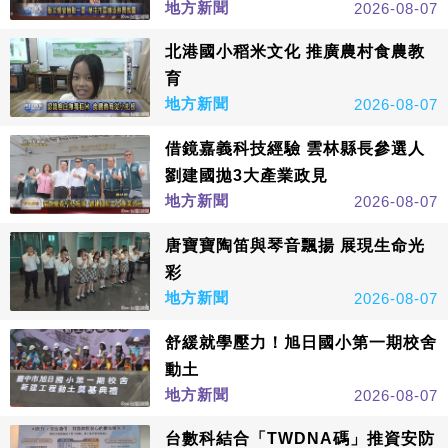
地方新聞
2026-08-07
北港國小稻米文化 推廣農村食農教
育
地方新聞
2026-08-07
借鏡嘉義科技經驗 雲林縣長參選人
劉建國拋3大產業政見
地方新聞
2026-08-07
唐寶寶陶笛與琴音飄揚 展現生命光
彩
地方新聞
2026-08-07
舒緩就學壓力！旭日國小第一期校舍
動土
地方新聞
2026-08-07
台數科結合「TWDNA碼」推資安防