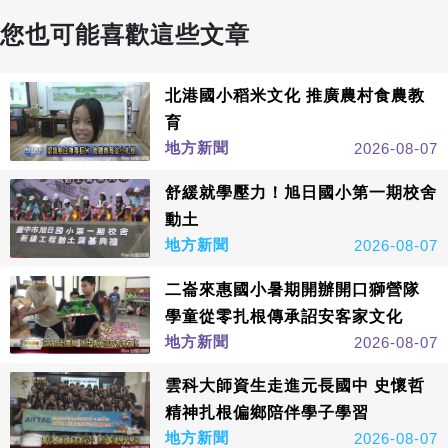
您也可能喜歡這些文章
北港國小稻米文化 推廣農村食農教
育
地方新聞
2026-08-07
舒緩就學壓力！旭日國小第一期校舍
動土
地方新聞
2026-08-07
二崙來惠國小暑期開辦開口獅營隊
學童從零扎根傳承詔安客家文化
地方新聞
2026-08-07
雲科大師資生走進元長國中 史懷哲
精神扎根偏鄉陪伴學子學習
地方新聞
2026-08-07