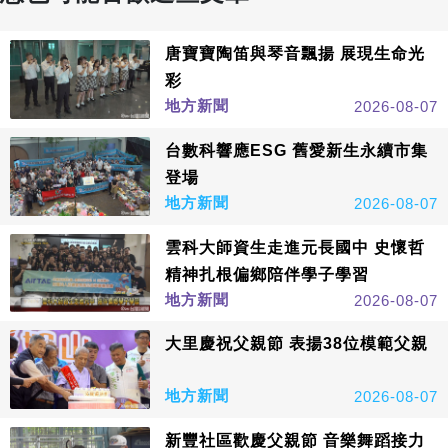
唐寶寶陶笛與琴音飄揚 展現生命光
彩
地方新聞
2026-08-07
台數科響應ESG 舊愛新生永續市集
登場
地方新聞
2026-08-07
雲科大師資生走進元長國中 史懷哲
精神扎根偏鄉陪伴學子學習
地方新聞
2026-08-07
大里慶祝父親節 表揚38位模範父親
地方新聞
2026-08-07
新豐社區歡慶父親節 音樂舞蹈接力