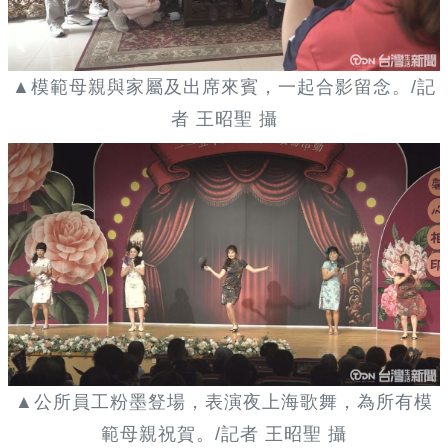
▲模範母親與家屬及出席來賓，一起合影留念。/記
者 王昭聖 攝
▲公所員工粉墨豋場，表演夜上海歌舞，為所有模
範母親祝賀。/記者 王昭聖 攝