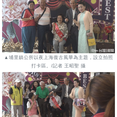
▲埔里鎮公所以夜上海復古風華為主題，設立拍照
打卡區。/記者 王昭聖 攝