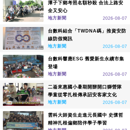
潭子下鄉考照名額秒殺 合法上路安
全又安心
地方新聞
2026-08-07
台數科結合「TWDNA碼」推資安防
線防假簡訊
地方新聞
2026-08-07
台數科響應ESG 舊愛新生永續市集
登場
地方新聞
2026-08-07
二崙來惠國小暑期開辦開口獅營隊
學童從零扎根傳承詔安客家文化
地方新聞
2026-08-07
雲科大師資生走進元長國中 史懷哲
精神扎根偏鄉陪伴學子學習