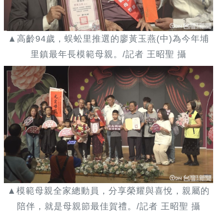
▲高齡94歲，蜈蚣里推選的廖黃玉燕(中)為今年埔
里鎮最年長模範母親。/記者 王昭聖 攝
▲模範母親全家總動員，分享榮耀與喜悅，親屬的
陪伴，就是母親節最佳賀禮。/記者 王昭聖 攝