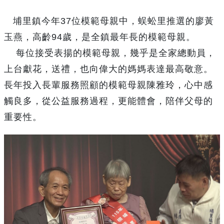
埔里鎮今年37位模範母親中，蜈蚣里推選的廖黃
玉燕，高齡94歲，是全鎮最年長的模範母親。
每位接受表揚的模範母親，幾乎是全家總動員，
上台獻花，送禮，也向偉大的媽媽表達最高敬意。
長年投入長輩服務照顧的模範母親陳雅玲，心中感
觸良多，從公益服務過程，更能體會，陪伴父母的
重要性。