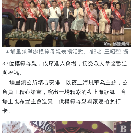
▲埔里鎮舉辦模範母親表揚活動。/記者 王昭聖 攝
37位模範母親，依序進入會場，接受眾人掌聲歡迎
與祝福。
埔里鎮公所精心安排，以夜上海風華為主題，公
所員工精心策畫，演出一場精彩的夜上海歌舞，會
場上也布置主題造景，供模範母親與家屬拍照打
卡。