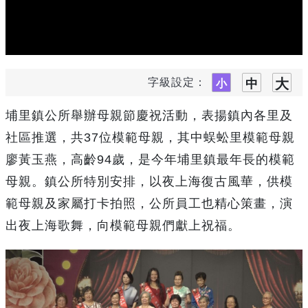
字級設定：
埔里鎮公所舉辦母親節慶祝活動，表揚鎮內各里及
社區推選，共37位模範母親，其中蜈蚣里模範母親
廖黃玉燕，高齡94歲，是今年埔里鎮最年長的模範
母親。鎮公所特別安排，以夜上海復古風華，供模
範母親及家屬打卡拍照，公所員工也精心策畫，演
出夜上海歌舞，向模範母親們獻上祝福。