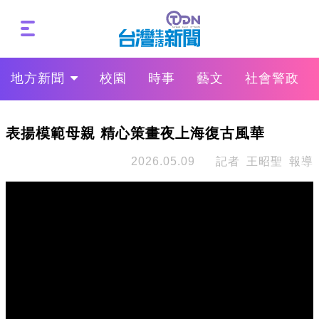
地方新聞
校園
時事
藝文
社會警政
表揚模範母親 精心策畫夜上海復古風華
2026.05.09
記者 王昭聖 報導