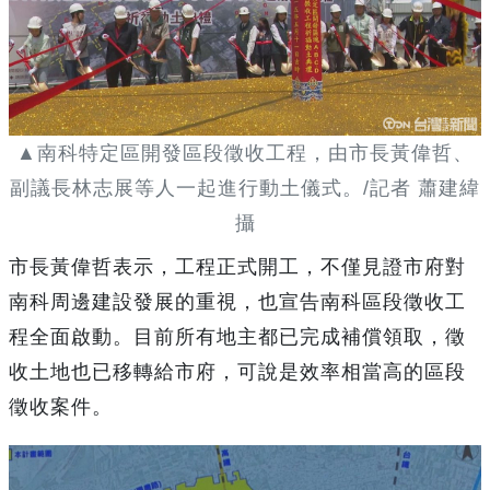
▲南科特定區開發區段徵收工程，由市長黃偉哲、
副議長林志展等人一起進行動土儀式。/記者 蕭建緯
攝
市長黃偉哲表示，工程正式開工，不僅見證市府對
南科周邊建設發展的重視，也宣告南科區段徵收工
程全面啟動。目前所有地主都已完成補償領取，徵
收土地也已移轉給市府，可說是效率相當高的區段
徵收案件。