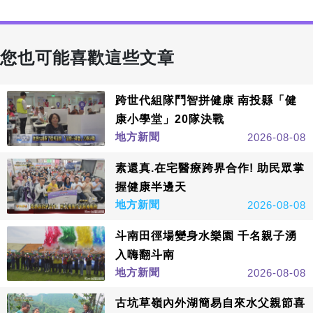
您也可能喜歡這些文章
跨世代組隊鬥智拼健康 南投縣「健
康小學堂」20隊決戰
地方新聞
2026-08-08
素還真.在宅醫療跨界合作! 助民眾掌
握健康半邊天
地方新聞
2026-08-08
斗南田徑場變身水樂園 千名親子湧
入嗨翻斗南
地方新聞
2026-08-08
古坑草嶺內外湖簡易自來水父親節喜