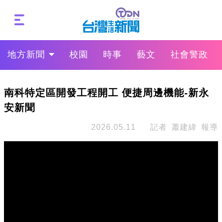
地方新聞
校園
時事
藝文
社會警政
南科特定區開發工程開工 便捷周邊機能-新永
安新聞
2026.05.11
記者 蕭建緯 報導