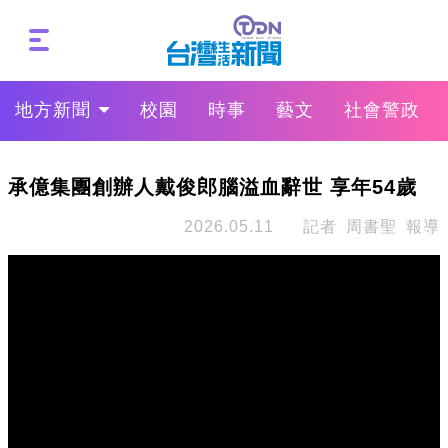
地方新聞
校園
時事
藝文
社會警政
承億集團創辦人戴俊郎腦溢血辭世 享年54歲
2026.05.11
記者 周書聖 報導