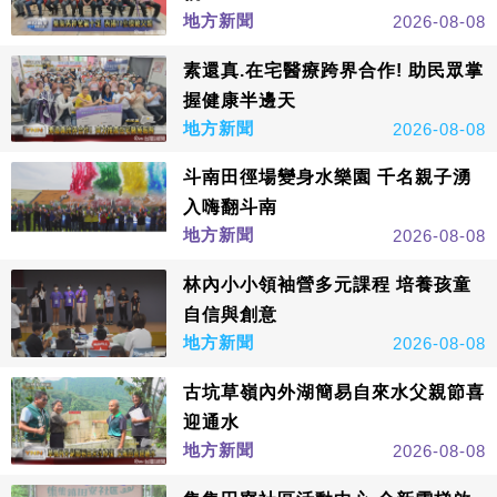
地方新聞
2026-08-08
素還真.在宅醫療跨界合作! 助民眾掌
握健康半邊天
地方新聞
2026-08-08
斗南田徑場變身水樂園 千名親子湧
入嗨翻斗南
地方新聞
2026-08-08
林內小小領袖營多元課程 培養孩童
自信與創意
地方新聞
2026-08-08
古坑草嶺內外湖簡易自來水父親節喜
迎通水
地方新聞
2026-08-08