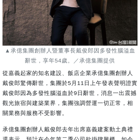
▲承億集團創辦人暨董事長戴俊郎因多發性腦溢血
辭世，享年54歲。／承億集團提供
從嘉義起家的知名建設、飯店企業承億集團創辦人
戴俊郎驚傳辭世，集團於5月11日上午發表聲明證實
戴俊郎因為多發性腦溢血於9日辭世，消息一出震撼
觀光旅宿與建築業界，集團強調營運一切正常，相
關業務與服務不受影響。
承億集團創辦人戴俊郎去年出席嘉義建案動土典禮
還表示，預計在今年第二季公司欲掛牌興櫃，如今