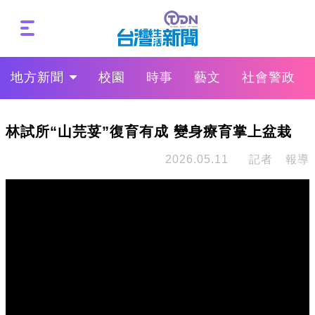
地方新聞
校園
時事
藝文
社會警政
林試所“山芫荽”復育有成 變身療育掌上盆栽
2026.05.11
記者 報導