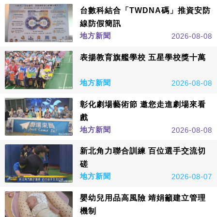
台數科結合「TWDNA碼」推資安防
線防假簡訊
地方新聞
2026-08-08
表揚教育旗艦學校 五星學校獎十萬
地方新聞
2026-08-08
彰化劇場藝術節 邀您走進劇場來看
戲
地方新聞
2026-08-08
新北角力聯合訓練 百位選手交流切
磋
地方新聞
2026-08-07
嬰幼兒用品高風險 靖娟籲建立管理
機制