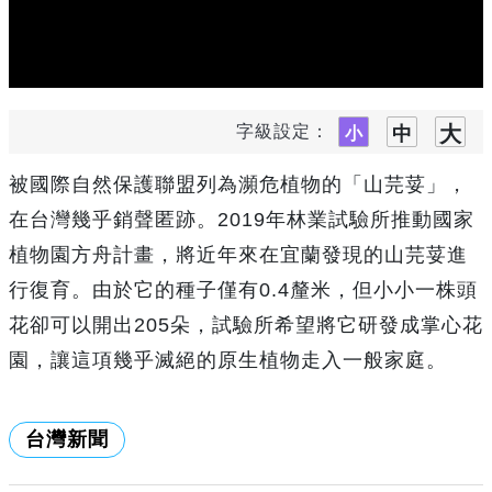
字級設定：
被國際自然保護聯盟列為瀕危植物的「山芫荽」，
在台灣幾乎銷聲匿跡。2019年林業試驗所推動國家
植物園方舟計畫，將近年來在宜蘭發現的山芫荽進
行復育。由於它的種子僅有0.4釐米，但小小一株頭
花卻可以開出205朵，試驗所希望將它研發成掌心花
園，讓這項幾乎滅絕的原生植物走入一般家庭。
台灣新聞