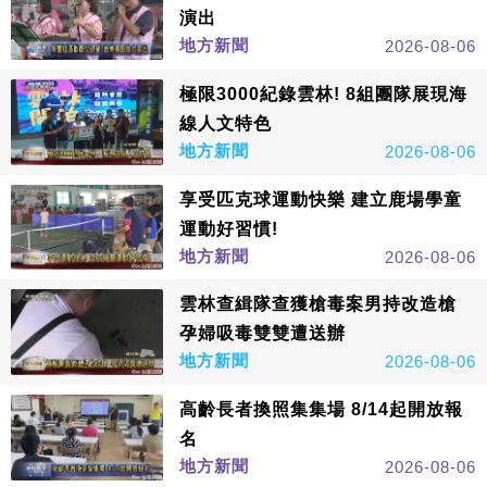
演出
地方新聞
2026-08-06
極限3000紀錄雲林! 8組團隊展現海
線人文特色
地方新聞
2026-08-06
享受匹克球運動快樂 建立鹿場學童
運動好習慣!
地方新聞
2026-08-06
雲林查緝隊查獲槍毒案男持改造槍
孕婦吸毒雙雙遭送辦
地方新聞
2026-08-06
高齡長者換照集集場 8/14起開放報
名
地方新聞
2026-08-06