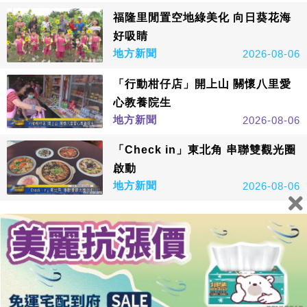
福隆里閒置空地綠美化 向日葵花海
好吸睛
地方新聞
2026-08-06
「行動柑仔店」開上山 關懷八里愛
心教養院生
地方新聞
2026-08-06
「Check in」東北角 串聯雙觀光圈
啟動
地方新聞
2026-08-06
看更多
鑫傳國際多媒體科技股份有限公司版權所有，非經授權，請
勿轉載本網站內容 © All Rights Reserved.