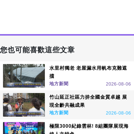
您也可能喜歡這些文章
水里村獨老 老屋漏水用帆布克難遮
擋
地方新聞
2026-08-06
竹山延正社區力拚全國金質卓越 展
現全齡共融成果
地方新聞
2026-08-06
極限3000紀錄雲林! 8組團隊展現海