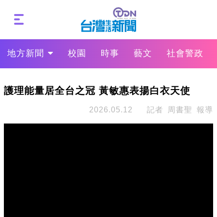
地方新聞
校園
時事
藝文
社會警政
護理能量居全台之冠 黃敏惠表揚白衣天使
2026.05.12
記者 周書聖 報導