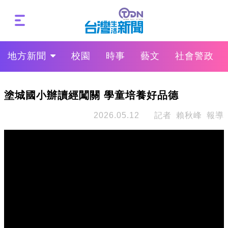
地方新聞
校園
時事
藝文
社會警政
塗城國小辦讀經闖關 學童培養好品德
2026.05.12
記者 賴秋峰 報導