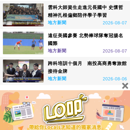
雲科大師資生走進元長國中 史懷哲
精神扎根偏鄉陪伴學子學習
地方新聞
2026-08-07
遠征美國參賽 北勢棒球隊奪冠揚名
國際
地方新聞
2026-08-07
跨科培訓十個月 南投高商勇奪旅館
接待金牌
地方新聞
2026-08-06
看更多
鑫傳國際多媒體科技股份有限公司版權所有，非經授權，請
勿轉載本網站內容 © All Rights Reserved.