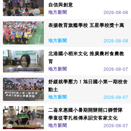
自信與創意
地方新聞
2026-08-08
表揚教育旗艦學校 五星學校獎十萬
地方新聞
2026-08-08
北港國小稻米文化 推廣農村食農教
育
地方新聞
2026-08-07
舒緩就學壓力！旭日國小第一期校舍
動土
地方新聞
2026-08-07
二崙來惠國小暑期開辦開口獅營隊
學童從零扎根傳承詔安客家文化
地方新聞
2026-08-07