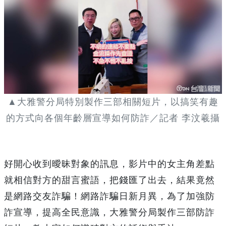
▲大雅警分局特別製作三部相關短片，以搞笑有趣
的方式向各個年齡層宣導如何防詐／記者 李汶羲攝
好開心收到曖昧對象的訊息，影片中的女主角差點
就相信對方的甜言蜜語，把錢匯了出去，結果竟然
是網路交友詐騙！網路詐騙日新月異，為了加強防
詐宣導，提高全民意識，大雅警分局製作三部防詐