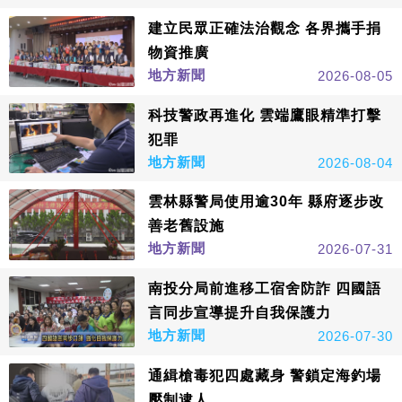
建立民眾正確法治觀念 各界攜手捐
物資推廣
地方新聞
2026-08-05
科技警政再進化 雲端鷹眼精準打擊
犯罪
地方新聞
2026-08-04
雲林縣警局使用逾30年 縣府逐步改
善老舊設施
地方新聞
2026-07-31
南投分局前進移工宿舍防詐 四國語
言同步宣導提升自我保護力
地方新聞
2026-07-30
通緝槍毒犯四處藏身 警鎖定海釣場
壓制逮人