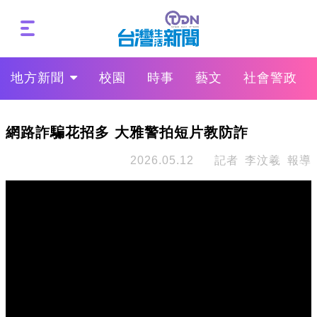
地方新聞
校園
時事
藝文
社會警政
網路詐騙花招多 大雅警拍短片教防詐
2026.05.12
記者 李汶羲 報導