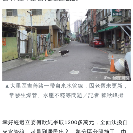
▲大里區吉善路一帶自來水管線，因老舊未更新，
常發生爆管、水壓不穩等問題／記者 賴秋峰攝
幸好經過立委何欣純爭取1200多萬元，全面汰換自
來水管線，考量到居民出入，將分區分段施工，由