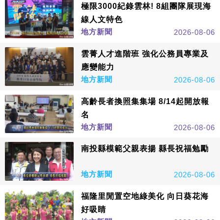
極限3000紀錄雲林! 8組團隊展現海
線人文特色
地方新聞
2026-08-06
雲菁人才進階班 強化公務員專業及
應變能力
地方新聞
2026-08-06
高齡長者換照集集場 8/14起開放報
名
地方新聞
2026-08-06
南投縣模範父親表揚 縣長祝福勉勵
地方新聞
2026-08-06
福隆里閒置空地綠美化 向日葵花海
好吸睛