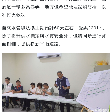
於這一帶多為巷弄，地方也希望能埋設消防栓，以
利打火救災。
自來水管線汰換工期預計60天左右，受惠220戶，
除了提升供水穩定與水質安全外，也將同步進行路
面刨鋪，提供嶄新平順道路。