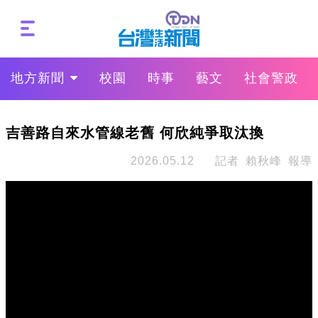
地方新聞
校園
時事
藝文
社會警政
吉善路自來水管線老舊 何欣純爭取汰換
2026.05.12
記者 賴秋峰 報導