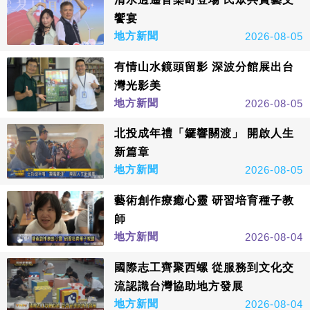
饗宴
地方新聞
2026-08-05
有情山水鏡頭留影 深波分館展出台
灣光影美
地方新聞
2026-08-05
北投成年禮「鑼響關渡」 開啟人生
新篇章
地方新聞
2026-08-05
藝術創作療癒心靈 研習培育種子教
師
地方新聞
2026-08-04
國際志工齊聚西螺 從服務到文化交
流認識台灣協助地方發展
地方新聞
2026-08-04