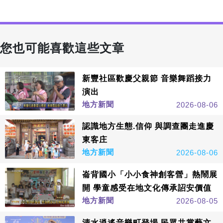
您也可能喜歡這些文章
新豐社區歡慶父親節 音樂舞蹈接力
演出
地方新聞
2026-08-06
認識地方生態.信仰 與調查團走進慶
東客庄
地方新聞
2026-08-06
崙背國小「小小食神創客營」熱鬧展
開 學童感受在地文化傳承詔安價值
地方新聞
2026-08-05
清水逍遙音樂町登場 民眾共賞藝文