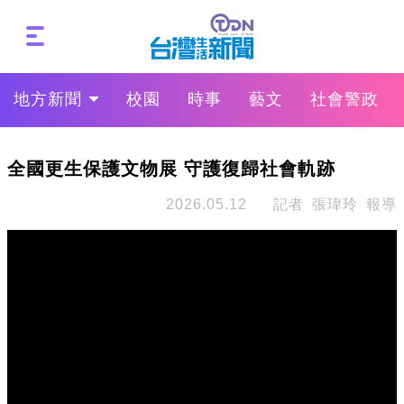
地方新聞
校園
時事
藝文
社會警政
全國更生保護文物展 守護復歸社會軌跡
2026.05.12
記者 張瑋玲 報導