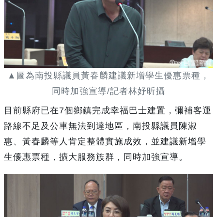
▲圖為南投縣議員黃春麟建議新增學生優惠票種，
同時加強宣導/記者林妤昕攝
目前縣府已在7個鄉鎮完成幸福巴士建置，彌補客運
路線不足及公車無法到達地區，南投縣議員陳淑
惠、黃春麟等人肯定整體實施成效，並建議新增學
生優惠票種，擴大服務族群，同時加強宣導。