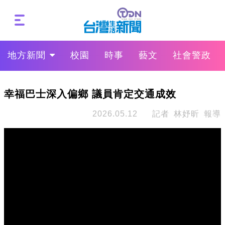
地方新聞
校園
時事
藝文
社會警政
幸福巴士深入偏鄉 議員肯定交通成效
2026.05.12
記者 林妤昕 報導