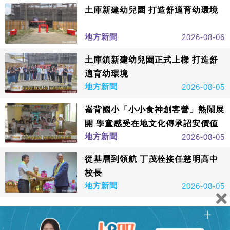
土庫新建幼兒園 打造舒適育幼環境
地方新聞
2026-08-06
土庫鎮新建幼兒園正式上樑 打造舒
適育幼環境
地方新聞
2026-08-05
崙背國小「小小食神創客營」熱鬧展
開 學童感受在地文化傳承詔安價值
地方新聞
2026-08-05
從基層到領航 丁茂栓接任慈明高中
校長
地方新聞
2026-08-05
看更多