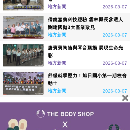
地方新聞
2026-08-07
借鏡嘉義科技經驗 雲林縣長參選人
劉建國拋3大產業政見
地方新聞
2026-08-07
唐寶寶陶笛與琴音飄揚 展現生命光
彩
地方新聞
2026-08-07
舒緩就學壓力！旭日國小第一期校舍
動土
地方新聞
2026-08-07
看更多