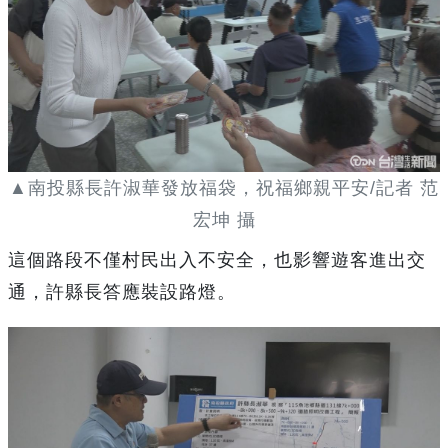
▲南投縣長許淑華發放福袋，祝福鄉親平安/記者 范
宏坤 攝
這個路段不僅村民出入不安全，也影響遊客進出交
通，許縣長答應裝設路燈。