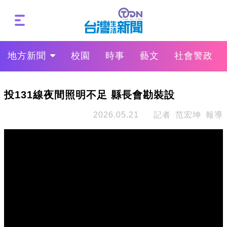
地方新聞
校園
時事
藝文
社會警政
投131線夜間照明不足 縣長會勘裝設
2026.05.21
記者 范宏坤 報導