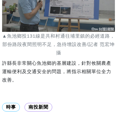
▲魚池鄉投131線是共和村通往埔里鎮的必經道路，
部份路段夜間照明不足，急待增設改善/記者 范宏坤
攝
許縣長非常關心魚池鄉的基層建設，針對攸關農產
運輸便利及交通安全的問題，將指示相關單位全力
改善。
時事
南投新聞