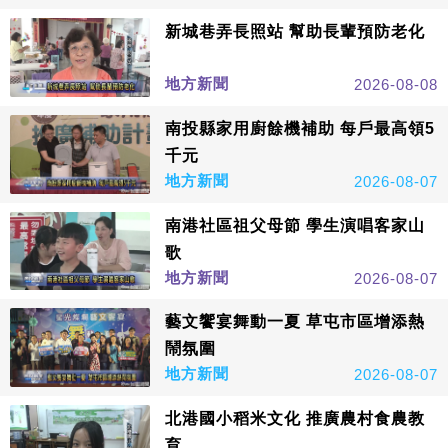
新城巷弄長照站 幫助長輩預防老化
地方新聞
2026-08-08
南投縣家用廚餘機補助 每戶最高領5
千元
地方新聞
2026-08-07
南港社區祖父母節 學生演唱客家山
歌
地方新聞
2026-08-07
藝文饗宴舞動一夏 草屯市區增添熱
鬧氛圍
地方新聞
2026-08-07
北港國小稻米文化 推廣農村食農教
育