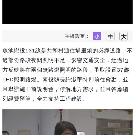
字級設定：
魚池鄉投131線是共和村通往埔里鎮的必經道路，不
過部份路段夜間照明不足，影響交通安全，經過地
方反映將在兩個無路燈照明的路段，爭取設置37盞
LED照明路燈。南投縣長許淑華特別前往會勘，並
且舉辦施工前說明會，瞭解地方需求，並且答應編
列經費預算，全力支持工程建設。