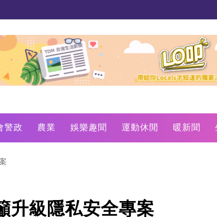
會警政
農業
娛樂趣聞
運動休閒
暖新聞
案
籲升級隱私安全專案