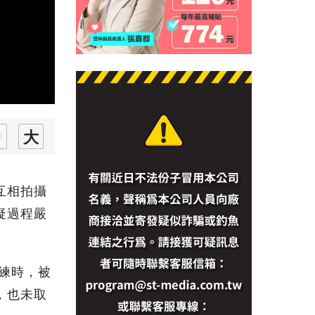
互相拍攝
疑過程嚴
練時，被
，也未取