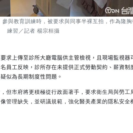
，參與教育訓練時，被要求與同事半裸互拍，作為隆胸
練習／記者 楊宗桓攝
被要求上傳至診所大廳電腦供主管檢視，且現場監視器
多名員工反映，診所存在未提供正式勞動契約、薪資制
示疑似為長期制度性問題。
訴，但市府將更積極從行政面著手，要求衛生局與勞工
影像管理缺失，並研議規範，強化醫美產業的隱私安全