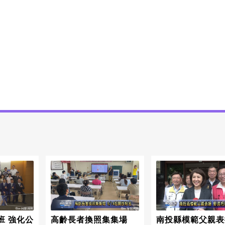
班 強化公
高齡長者換照集集場
南投縣模範父親表