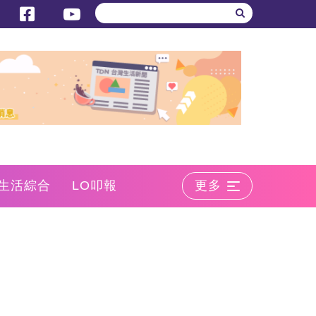
生活綜合
LO叩報
更多