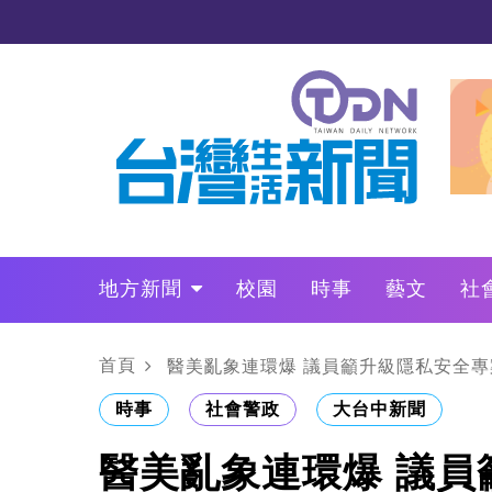
地方新聞
校園
時事
藝文
社
政治
財經
LO叩敲敲門
首頁
醫美亂象連環爆 議員籲升級隱私安全專
時事
社會警政
大台中新聞
醫美亂象連環爆 議員