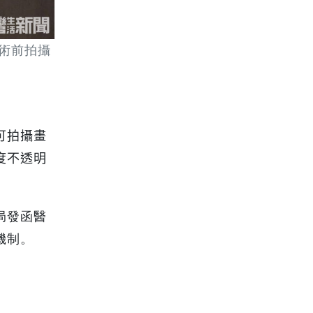
術前拍攝
可拍攝畫
度不透明
局發函醫
機制。