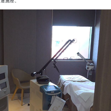
仍遭施壓。