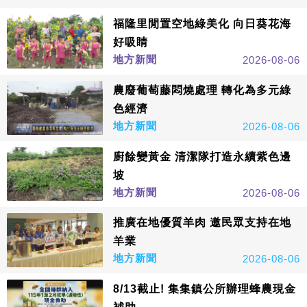
福隆里閒置空地綠美化 向日葵花海
好吸睛
地方新聞
2026-08-06
農廢葡萄藤悶燒處理 轉化為多元綠
色經濟
地方新聞
2026-08-06
廚餘變黃金 清潔隊打造永續紫色邊
坡
地方新聞
2026-08-06
推廣在地優質羊肉 邀民眾支持在地
羊業
地方新聞
2026-08-06
8/13截止! 集集鎮公所辦理蜂農現金