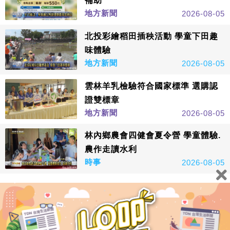
補助
地方新聞
2026-08-05
北投彩繪稻田插秧活動 學童下田趣
味體驗
地方新聞
2026-08-05
雲林羊乳檢驗符合國家標準 選購認
證雙標章
地方新聞
2026-08-05
林內鄉農會四健會夏令營 學童體驗.
農作走讀水利
時事
2026-08-05
看更多