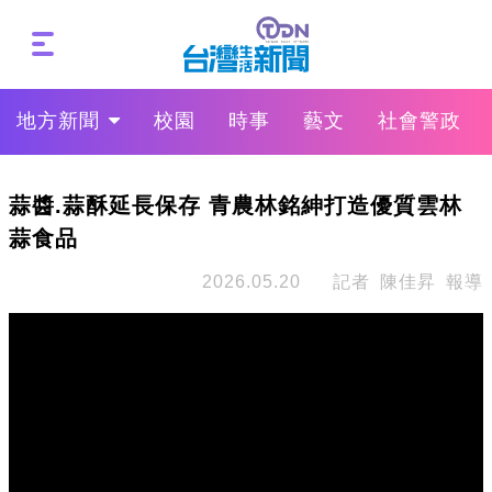
地方新聞
校園
時事
藝文
社會警政
蒜醬.蒜酥延長保存 青農林銘紳打造優質雲林
蒜食品
2026.05.20
記者 陳佳昇 報導