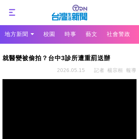
地方新聞
校園
時事
藝文
社會警政
就醫變被偷拍？台中3診所遭重罰送辦
2026.05.15
記者 楊宗桓 報導