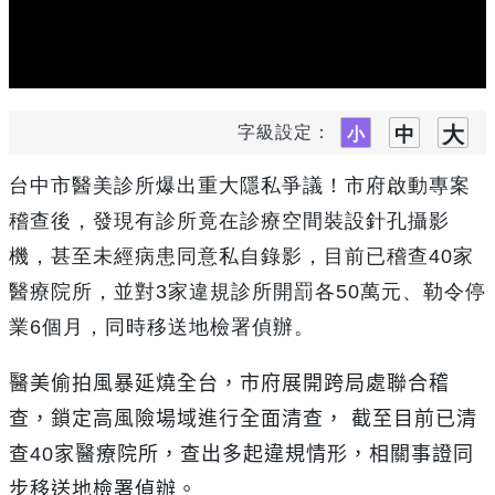
字級設定：
台中市醫美診所爆出重大隱私爭議！市府啟動專案
稽查後，發現有診所竟在診療空間裝設針孔攝影
機，甚至未經病患同意私自錄影，目前已稽查
40
家
醫療院所，並對
3
家違規診所開罰各
50
萬元、勒令停
業
6
個月，同時移送地檢署偵辦。
醫美偷拍風暴延燒全台，市府展開跨局處聯合稽
查，鎖定高風險場域進行全面清查， 截至目前已清
查
40
家醫療院所，查出多起違規情形，相關事證同
步移送地檢署偵辦。