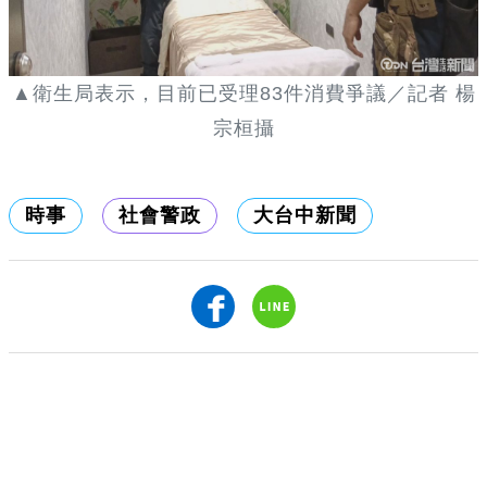
▲衛生局表示，目前已受理
83
件消費爭議／記者 楊
宗桓攝
時事
社會警政
大台中新聞