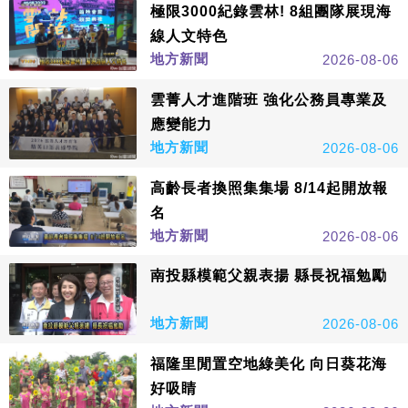
極限3000紀錄雲林! 8組團隊展現海
線人文特色
地方新聞
2026-08-06
雲菁人才進階班 強化公務員專業及
應變能力
地方新聞
2026-08-06
高齡長者換照集集場 8/14起開放報
名
地方新聞
2026-08-06
南投縣模範父親表揚 縣長祝福勉勵
地方新聞
2026-08-06
福隆里閒置空地綠美化 向日葵花海
好吸睛