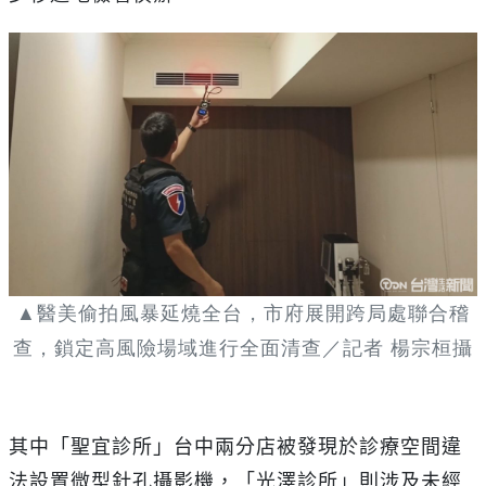
▲醫美偷拍風暴延燒全台，市府展開跨局處聯合稽
查，鎖定高風險場域進行全面清查／記者 楊宗桓攝
其中「聖宜診所」台中兩分店被發現於診療空間違
法設置微型針孔攝影機，「光澤診所」則涉及未經