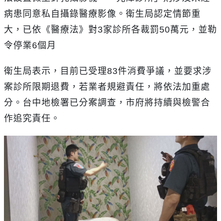
病患同意私自攝錄醫療影像。衛生局認定情節重
大，已依《醫療法》對
3
家診所各裁罰
50
萬元，並勒
令停業
6
個月
衛生局表示，目前已受理
83
件消費爭議，並要求涉
案診所限期退費，若業者規避責任，將依法加重處
分。台中地檢署已分案調查，市府將持續與檢警合
作追究責任。