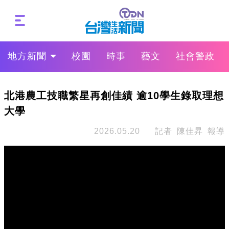
地方新聞
校園
時事
藝文
社會警政
北港農工技職繁星再創佳績 逾10學生錄取理想
大學
2026.05.20
記者 陳佳昇 報導