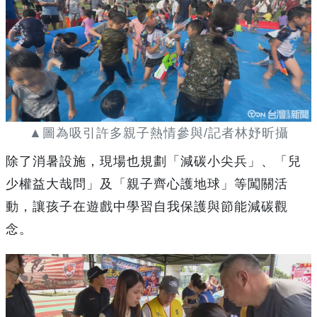
▲圖為吸引許多親子熱情參與/記者林妤昕攝
除了消暑設施，現場也規劃「減碳小尖兵」、「兒
少權益大哉問」及「親子齊心護地球」等闖關活
動，讓孩子在遊戲中學習自我保護與節能減碳觀
念。