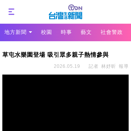
地方新聞
校園
時事
藝文
社會警政
草屯水樂園登場 吸引眾多親子熱情參與
2026.05.19
記者 林妤昕 報導