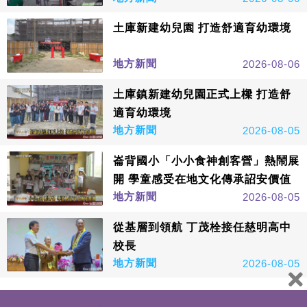
土庫新建幼兒園 打造舒適育幼環境
地方新聞
2026-08-06
土庫鎮新建幼兒園正式上樑 打造舒
適育幼環境
地方新聞
2026-08-05
崙背國小「小小食神創客營」熱鬧展
開 學童感受在地文化傳承詔安價值
地方新聞
2026-08-05
從基層到領航 丁茂栓接任慈明高中
校長
地方新聞
2026-08-05
看更多