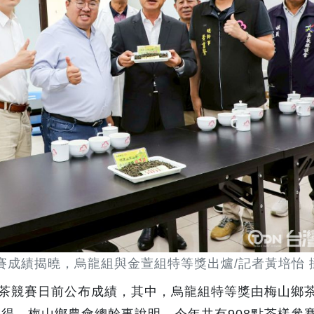
賽成績揭曉，烏龍組與金萱組特等獎出爐/記者黃培怡 
良茶競賽日前公布成績，其中，烏龍組特等獎由梅山鄉
得。梅山鄉農會總幹事說明，今年共有908點茶樣參