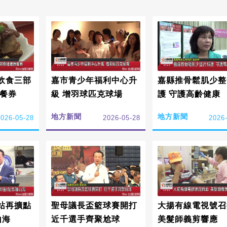
飲食三部
嘉市青少年福利中心升
嘉縣推骨鬆肌少整
康餐券
級 增羽球匹克球場
護 守護高齡健康
地方新聞
地方新聞
2026-05-28
2026-05-28
2026
站再擴點
聖母議長盃籃球賽開打
大揚有線電視號召
山海
近千選手齊聚尬球
美髮師義剪響應