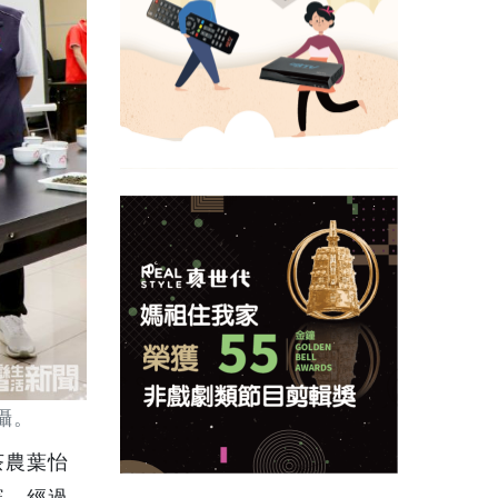
攝。
茶農葉怡
賽，經過