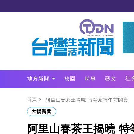
地方新聞
校園
時事
藝文
社
政治
財經
LO叩敲敲門
首頁
阿里山春茶王揭曉 特等茶端午前開賣
大揚新聞
阿里山春茶王揭曉 特