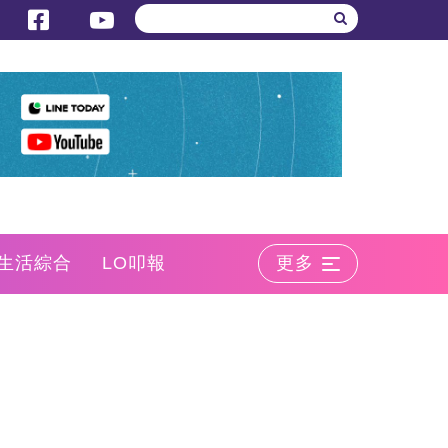
生活綜合
LO叩報
更多