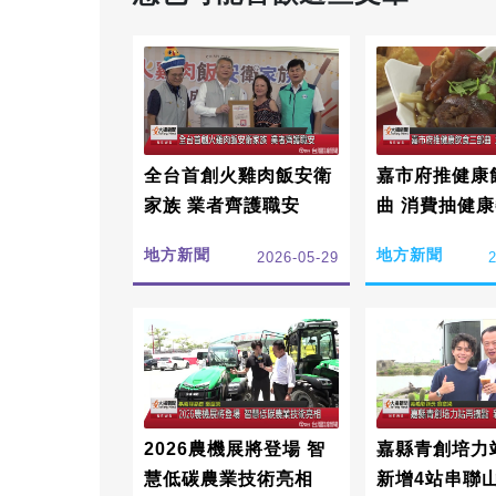
全台首創火雞肉飯安衛
嘉市府推健康
家族 業者齊護職安
曲 消費抽健
地方新聞
地方新聞
2026-05-29
2026農機展將登場 智
嘉縣青創培力
慧低碳農業技術亮相
新增4站串聯