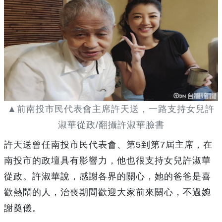
▲前南投市民代表會主席許天送，一路支持女兒許
淑華從政/翻攝許淑華臉書
許天送曾任南投市民代表會、第5到第7屆主席，在
南投市的政壇具有影響力，他也很支持女兒許淑華
從政。許淑華說，感謝各界的關心，她的爸爸是喜
歡熱鬧的人，治喪期間歡迎大家前來關心，不過婉
謝奠儀。