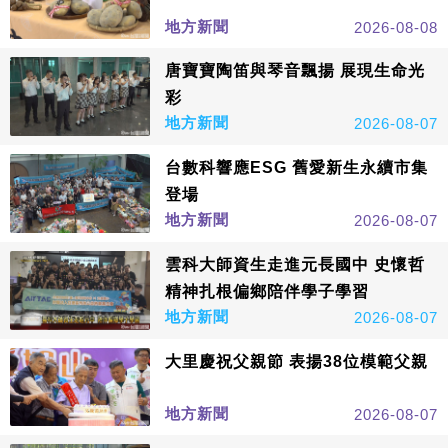
地方新聞
2026-08-08
唐寶寶陶笛與琴音飄揚 展現生命光
彩
地方新聞
2026-08-07
台數科響應ESG 舊愛新生永續市集
登場
地方新聞
2026-08-07
雲科大師資生走進元長國中 史懷哲
精神扎根偏鄉陪伴學子學習
地方新聞
2026-08-07
大里慶祝父親節 表揚38位模範父親
地方新聞
2026-08-07