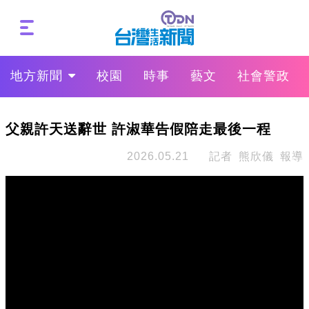
地方新聞
校園
時事
藝文
社會警政
父親許天送辭世 許淑華告假陪走最後一程
2026.05.21
記者 熊欣儀 報導