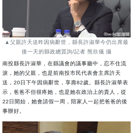
▲父親許天送昨因病辭世，縣長許淑華今仍出席最
後一天的縣政總質詢/記者 熊欣儀 攝
南投縣長許淑華，在縣議會的議事廳中，忍不住流
淚，她的父親，也是前南投市民代表會主席許天
送，20日下午因病辭世，享壽82歲。縣長許淑華表
示，爸爸不但很疼她，也是她在政治上的貴人，從
22日開始，她會請假一周，陪家人一起把爸爸的後
事辦好。