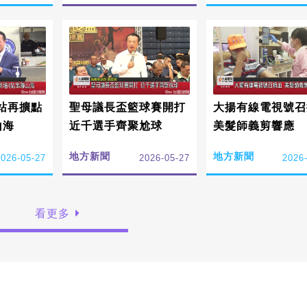
站再擴點
聖母議長盃籃球賽開打
大揚有線電視號召
山海
近千選手齊聚尬球
美髮師義剪響應
地方新聞
地方新聞
2026-05-27
2026-05-27
2026
看更多