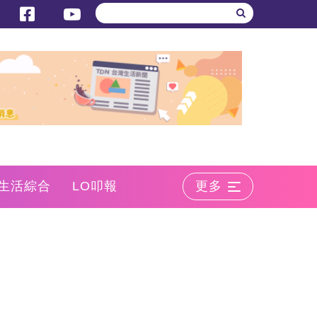
生活綜合
LO叩報
更多