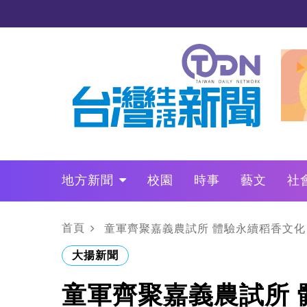
地方新聞
校園
時事
藝文
社
政治
財經
LO叩敲敲門
首頁
童軍齊聚嘉義農試所 體驗永續稻香文化
大揚新聞
童軍齊聚嘉義農試所 