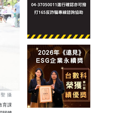
聖 攝
教育課
闖關體