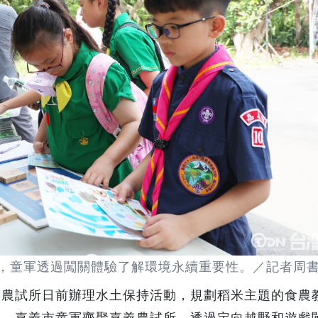
，童軍透過闖關體驗了解環境永續重要性。／記者周書
義農試所日前辦理水土保持活動，規劃稻米主題的食農
境，嘉義市童軍齊聚嘉義農試所，透過定向越野和遊戲