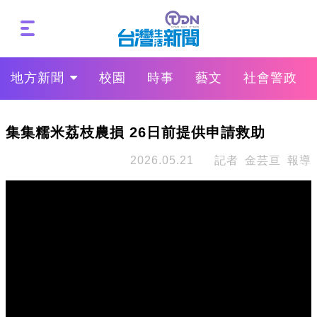
地方新聞
校園
時事
藝文
社會警政
集集糯米荔枝農損 26日前提供申請救助
2026.05.21
記者 金芸亘 報導