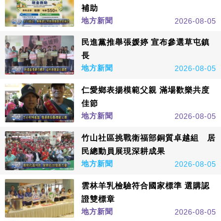
補助
地方新聞
2026-08-05
民進黨推舉張媛婷 宣布參選草屯鎮
長
地方新聞
2026-08-05
仁愛鄉表揚模範父親 滿場歡樂共度
佳節
地方新聞
2026-08-05
竹山社區挑戰衛福部銅質卓越組 居
民總動員展現深耕成果
地方新聞
2026-08-05
雲林羊乳檢驗符合國家標準 選購認
證雙標章
地方新聞
2026-08-05