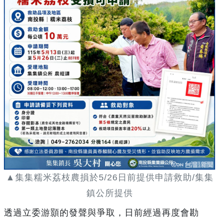
▲集集糯米荔枝農損於5/26日前提供申請救助/集集
鎮公所提供
透過立委游顥的發聲與爭取，日前經過再度會勘