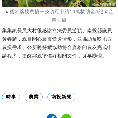
▲糯米荔枝農損一公頃可申請10萬救助金//記者金
芸亘攝
集集鎮長吳大村很感謝立法委員游顥、南投縣議員
黃春麟，親自關心農友受災情形，並協助反映地方
農損需求。公所將持續協助符合資格的農友完成申
請程序，提醒鄉親準備好相關文件，良早辦理。
時事
農業
南投新聞