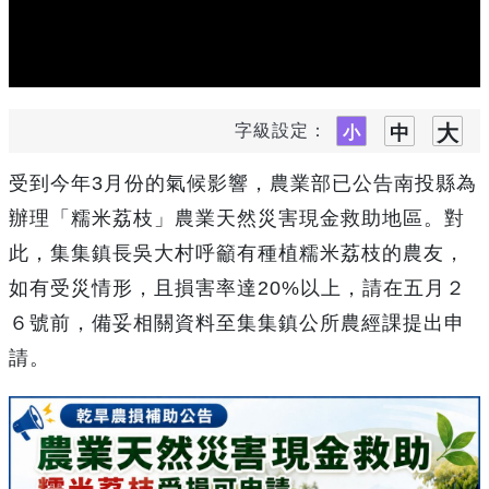
字級設定：
受到今年3月份的氣候影響，農業部已公告南投縣為
辦理「糯米荔枝」農業天然災害現金救助地區。對
此，集集鎮長吳大村呼籲有種植糯米荔枝的農友，
如有受災情形，且損害率達20%以上，請在五月２
６號前，備妥相關資料至集集鎮公所農經課提出申
請。