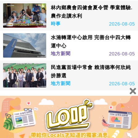
林內鄉農會四健會夏令營 學童體驗.
農作走讀水利
時事
2026-08-05
水湳轉運中心啟用 完善台中四大轉
運中心
地方新聞
2026-08-05
民進黨首場中常會 賴清德率何欣純
拚勝選
地方新聞
2026-08-05
看更多
鑫傳國際多媒體科技股份有限公司版權所有，非經授權，請
勿轉載本網站內容 © All Rights Reserved.