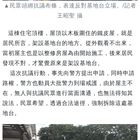
▲民眾頭綁抗議布條，表達反對基地台立場。/記者
王昭聖 攝
這棟住宅頂樓，屋頂以木板圍住的鐵皮屋，就是
居民所言，架設基地台的地方。從外觀看不出來，
當初屋主也是以整修房屋為由開始施工，後來居民
發現不對，才驚覺原來是架設基地台。
這次抗議行動，事先向警方提出申請，同時申請
路權，警方也動員大批警力到場戒護，由於屋主不
在，無人與抗議民眾進行當面溝通，也無法得知其
說法，民眾希望，透過合法途徑，強制拆除這處基
地台。