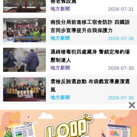
善老舊設施
地方新聞
2026-07-31
南投分局前進移工宿舍防詐 四國語
言同步宣導提升自我保護力
地方新聞
2026-07-30
通緝槍毒犯四處藏身 警鎖定海釣場
壓制逮人
地方新聞
2026-07-30
雲檢反賄選啟動 布袋戲宣導廉潔選
風
地方新聞
2026-07-30
看更多