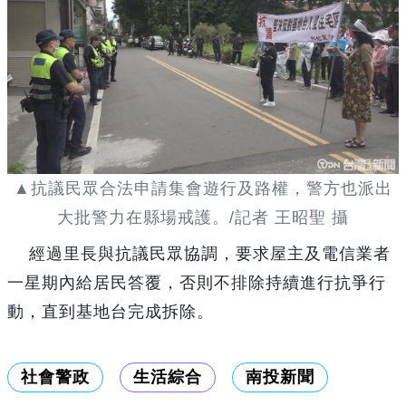
▲抗議民眾合法申請集會遊行及路權，警方也派出
大批警力在縣場戒護。/記者 王昭聖 攝
經過里長與抗議民眾協調，要求屋主及電信業者
一星期內給居民答覆，否則不排除持續進行抗爭行
動，直到基地台完成拆除。
社會警政
生活綜合
南投新聞