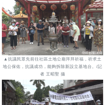
▲抗議民眾先前往社區土地公廟拜拜祈福，祈求土
地公保佑，抗議成功，能夠拆除新設立基地台。/記
者 王昭聖 攝