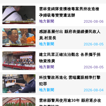
雲林查緝隊查獲槍毒案男持改造槍
孕婦吸毒雙雙遭送辦
地方新聞
2026-08-06
感謝基層付出 縣府表揚績優民政人
員.村里長
地方新聞
2026-08-05
建立民眾正確法治觀念 各界攜手捐
物資推廣
地方新聞
2026-08-05
科技警政再進化 雲端鷹眼精準打擊
犯罪
地方新聞
2026-08-04
雲林縣警局使用逾30年 縣府逐步改