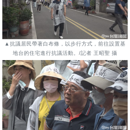
▲抗議居民帶著白布條，以步行方式，前往設置基
地台的住宅進行抗議活動。/記者 王昭聖 攝