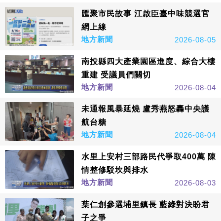
匯聚市民故事 江啟臣臺中味競選官
網上線
地方新聞
2026-08-05
南投縣四大產業園區進度、綜合大樓
重建 受議員們關切
地方新聞
2026-08-04
未通報風暴延燒 盧秀燕怒轟中央護
航台糖
地方新聞
2026-08-04
水里上安村三部路民代爭取400萬 陳
情整修駁坎與排水
地方新聞
2026-08-03
葉仁創參選埔里鎮長 藍綠對決盼君
子之爭