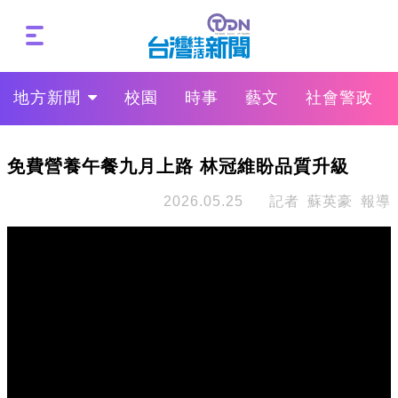
地方新聞
校園
時事
藝文
社會警政
免費營養午餐九月上路 林冠維盼品質升級
2026.05.25
記者 蘇英豪 報導