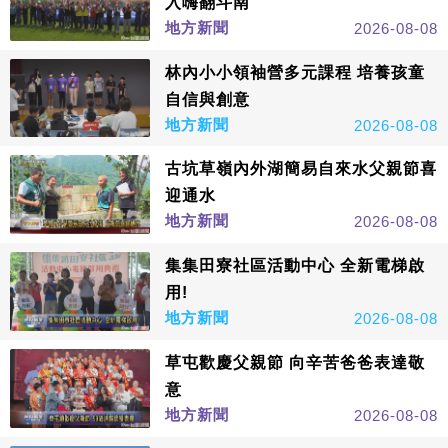
入嗨翻斗南
地方新聞
2026-08-08
林內小小領袖營多元課程 培養孩童
自信與創意
地方新聞
2026-08-08
古坑草嶺內外湖簡易自來水父親節喜
迎通水
地方新聞
2026-08-08
集集田寮社區活動中心 全新電梯啟
用!
地方新聞
2026-08-08
草屯歡慶父親節 向辛苦爸爸表達敬
意
地方新聞
2026-08-08