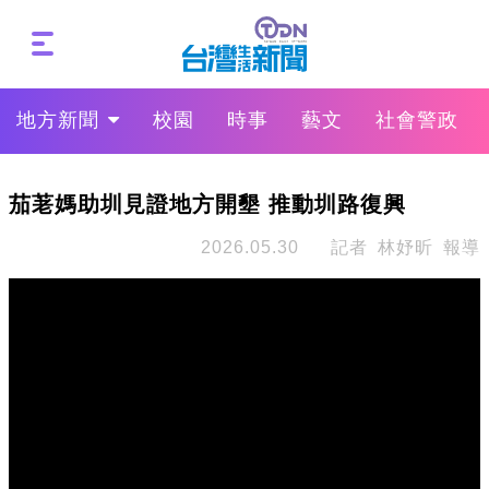
地方新聞
校園
時事
藝文
社會警政
茄荖媽助圳見證地方開墾 推動圳路復興
2026.05.30
記者 林妤昕 報導