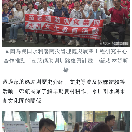
▲圖為農田水利署南投管理處與農業工程研究中心
合作推動「茄荖媽助圳圳路復興計畫」/記者林妤昕
攝
透過茄荖媽助圳歷史介紹、文史導覽及做粿體驗等
活動，帶領民眾了解早期農村耕作、水圳引水與米
食文化間的關係。