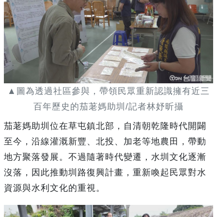
▲圖為透過社區參與，帶領民眾重新認識擁有近三
百年歷史的茄荖媽助圳/記者林妤昕攝
茄荖媽助圳位在草屯鎮北部，自清朝乾隆時代開闢
至今，沿線灌溉新豐、北投、加老等地農田，帶動
地方聚落發展。不過隨著時代變遷，水圳文化逐漸
沒落，因此推動圳路復興計畫，重新喚起民眾對水
資源與水利文化的重視。