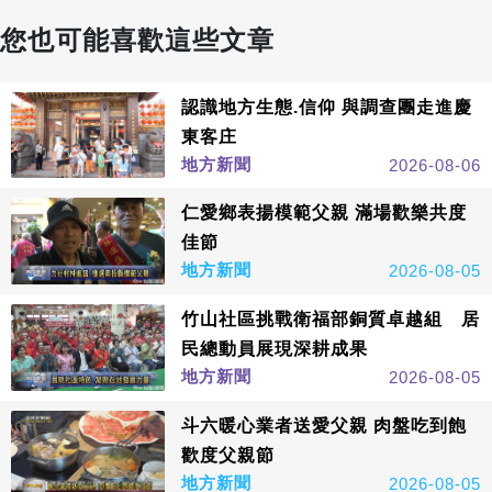
您也可能喜歡這些文章
認識地方生態.信仰 與調查團走進慶
東客庄
地方新聞
2026-08-06
仁愛鄉表揚模範父親 滿場歡樂共度
佳節
地方新聞
2026-08-05
竹山社區挑戰衛福部銅質卓越組 居
民總動員展現深耕成果
地方新聞
2026-08-05
斗六暖心業者送愛父親 肉盤吃到飽
歡度父親節
地方新聞
2026-08-05