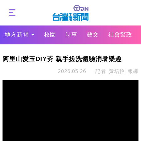
地方新聞
校園
時事
藝文
社會警政
阿里山愛玉DIY夯 親手搓洗體驗消暑樂趣
2026.05.26
記者 黃培怡 報導