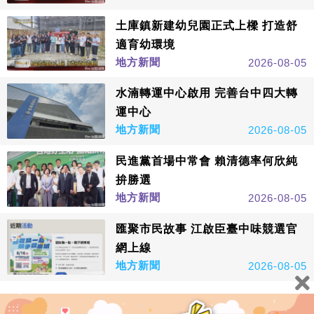
土庫鎮新建幼兒園正式上樑 打造舒
適育幼環境
地方新聞
2026-08-05
水湳轉運中心啟用 完善台中四大轉
運中心
地方新聞
2026-08-05
民進黨首場中常會 賴清德率何欣純
拚勝選
地方新聞
2026-08-05
匯聚市民故事 江啟臣臺中味競選官
網上線
地方新聞
2026-08-05
看更多