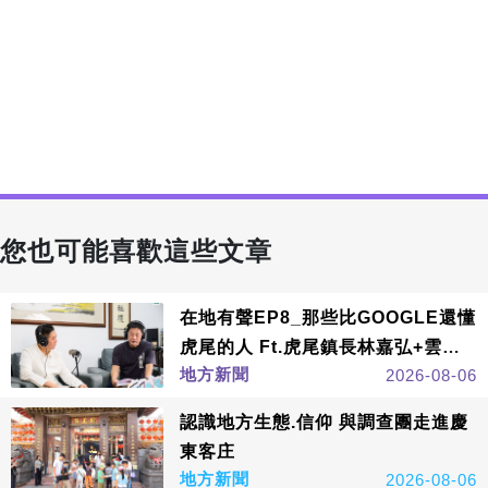
您也可能喜歡這些文章
在地有聲EP8_那些比GOOGLE還懂
虎尾的人 Ft.虎尾鎮長林嘉弘+雲林
地方新聞
2026-08-06
縣議長黃凱
認識地方生態.信仰 與調查團走進慶
東客庄
地方新聞
2026-08-06