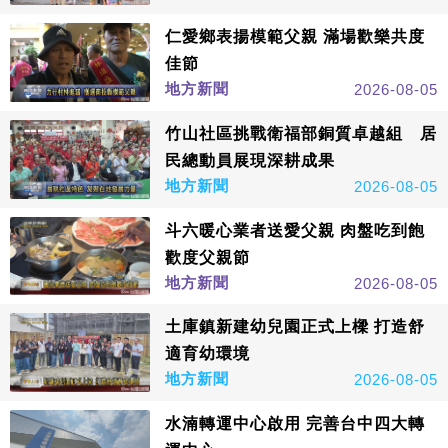
仁愛鄉表揚模範父親 滿場歡樂共度
佳節
地方新聞
2026-08-05
竹山社區挑戰衛福部銅質卓越組 居
民總動員展現深耕成果
地方新聞
2026-08-05
斗六暖心業者送愛父親 肉盤吃到飽
歡度父親節
地方新聞
2026-08-05
土庫鎮新建幼兒園正式上樑 打造舒
適育幼環境
地方新聞
2026-08-05
水湳轉運中心啟用 完善台中四大轉