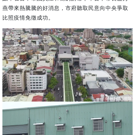
燕帶來熱騰騰的好消息，市府聽取民意向中央爭取
比照疫情免徵成功。