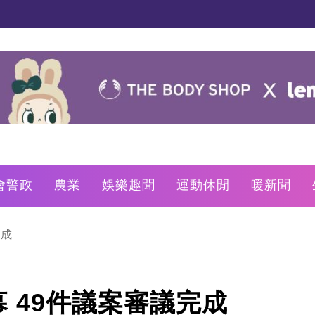
會警政
農業
娛樂趣聞
運動休閒
暖新聞
完成
 49件議案審議完成