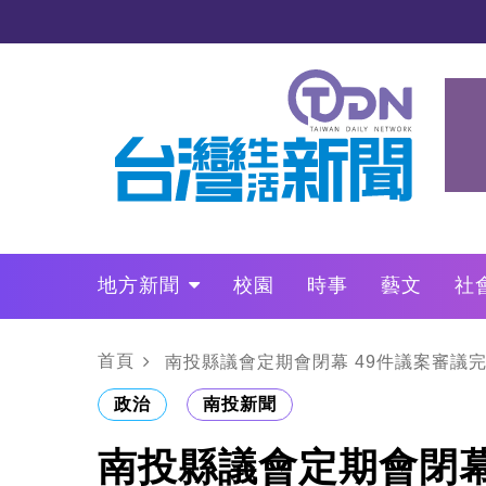
地方新聞
校園
時事
藝文
社
政治
財經
LO叩敲敲門
首頁
南投縣議會定期會閉幕 49件議案審議
政治
南投新聞
南投縣議會定期會閉幕