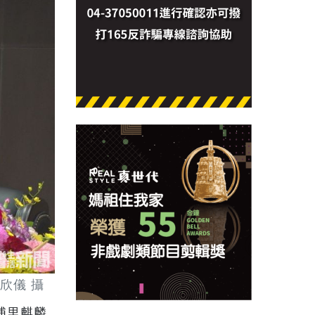
欣儀 攝
埔里麒麟