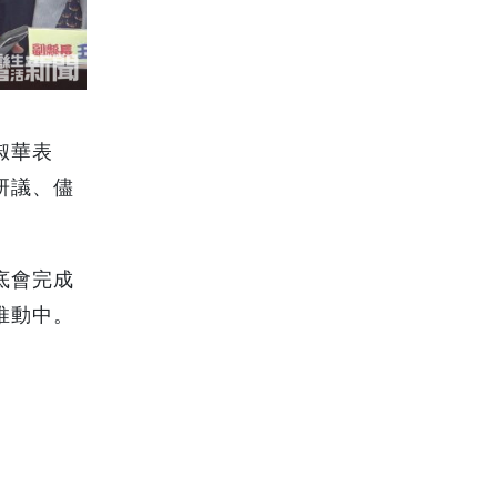
淑華表
研議、儘
底會完成
推動中。