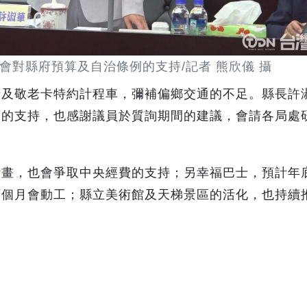
會對縣府預算及自治條例的支持/記者 熊欣儀 攝
士及敬老卡特約計程車，彌補偏鄉交通的不足。縣長許
例的支持，也感謝議員於質詢期間的建議，會請各局處
計畫，也會爭取中央經費的支持；另幸福巴士，預計年
下個月會動工；縣立美術館及天梯景區的活化，也持續