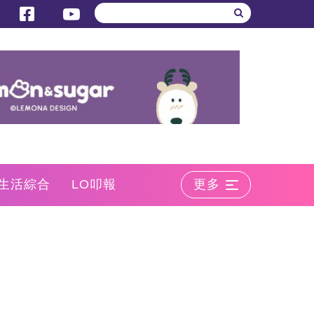
生活綜合
LO叩報
更多