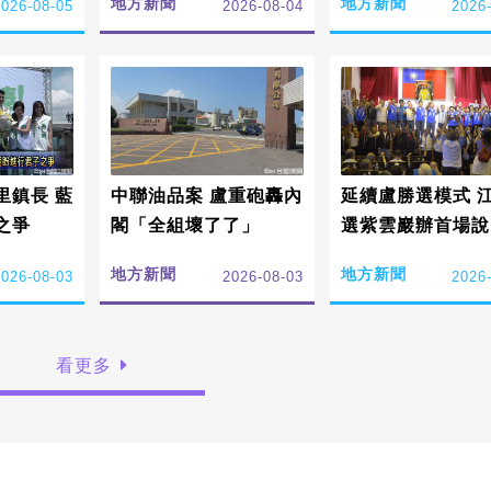
地方新聞
地方新聞
2026-08-05
2026-08-04
2026
鎮長 藍
中聯油品案 盧重砲轟內
延續盧勝選模式 
之爭
閣「全組壞了了」
選紫雲巖辦首場說
地方新聞
地方新聞
2026-08-03
2026-08-03
2026
看更多