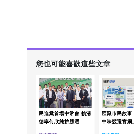
您也可能喜歡這些文章
民進黨首場中常會 賴清
匯聚市民故事
德率何欣純拚勝選
中味競選官網