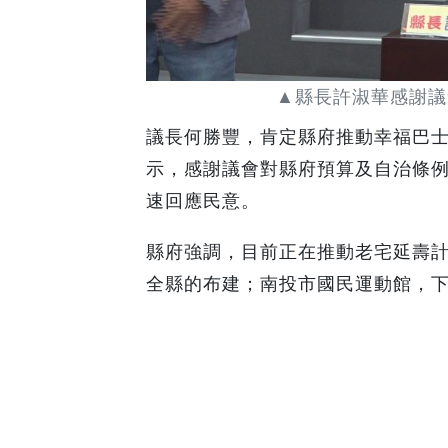
▲縣長許淑華感謝議
議長何勝豐，肯定縣府推動幸福巴
示，感謝議會對縣府預算及自治條
速回應民意。
縣府強調，目前正在推動老宅延壽
全縣的布建；南投市國民運動館，