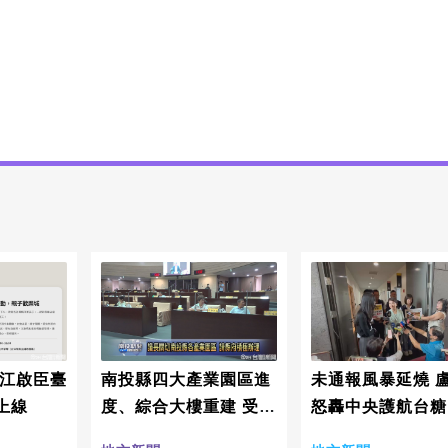
 江啟臣臺
南投縣四大產業園區進
未通報風暴延燒 
上線
度、綜合大樓重建 受議
怒轟中央護航台糖
員們關切