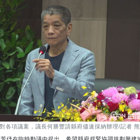
對各項議案，議長何勝豐請縣府儘速採納辦理/記者 熊
林芳伃在臨時動議中提出，希望縣府趕緊協調規劃興建