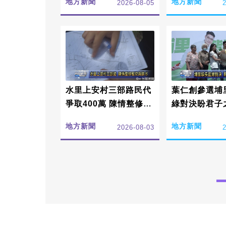
地方新聞
地方新聞
2026-08-05
水里上安村三部路民代
葉仁創參選埔里
爭取400萬 陳情整修駁
綠對決盼君子
坎與排水
地方新聞
地方新聞
2026-08-03