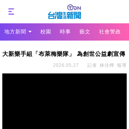
地方新聞
校園
時事
藝文
社會警政
大新樂手組「布萊梅樂隊」 為創世公益劇宣傳
2026.05.27
記者 林佳樺 報導