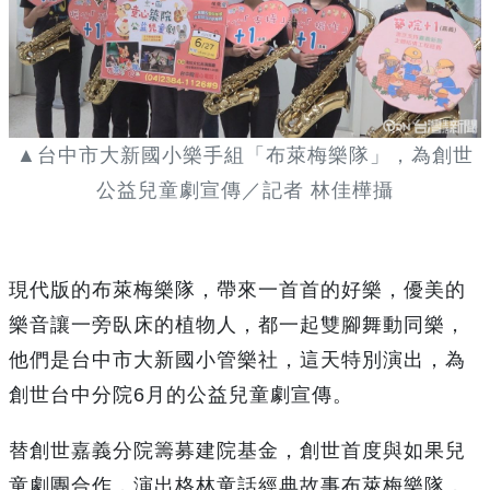
▲台中市大新國小樂手組「布萊梅樂隊」，為創世
公益兒童劇宣傳／記者 林佳樺攝
現代版的布萊梅樂隊，帶來一首首的好樂，優美的
樂音讓一旁臥床的植物人，都一起雙腳舞動同樂，
他們是台中市大新國小管樂社，這天特別演出，為
創世台中分院6月的公益兒童劇宣傳。
替創世嘉義分院籌募建院基金，創世首度與如果兒
童劇團合作，演出格林童話經典故事布萊梅樂隊，