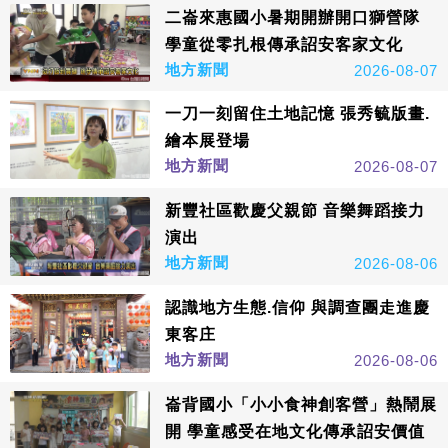
二崙來惠國小暑期開辦開口獅營隊
學童從零扎根傳承詔安客家文化
地方新聞
2026-08-07
一刀一刻留住土地記憶 張秀毓版畫.
繪本展登場
地方新聞
2026-08-07
新豐社區歡慶父親節 音樂舞蹈接力
演出
地方新聞
2026-08-06
認識地方生態.信仰 與調查團走進慶
東客庄
地方新聞
2026-08-06
崙背國小「小小食神創客營」熱鬧展
開 學童感受在地文化傳承詔安價值