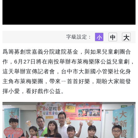
字級設定：
爲籌募創世嘉義分院建院基金，與如果兒童劇團合
作，6月27日將在南投舉辦布萊梅樂隊公益兒童劇，
這天舉辦宣傳記者會，台中市大新國小管樂社化身
主角布萊梅樂團，帶來ㄧ首首好樂，期盼大家能發
揮小愛，看好戲作公益。