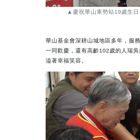
▲慶祝華山東勢站19歲生
華山基金會深耕山城地區多年，服務
一同歡慶，還有高齡102歲的人瑞
溢著幸福笑容。