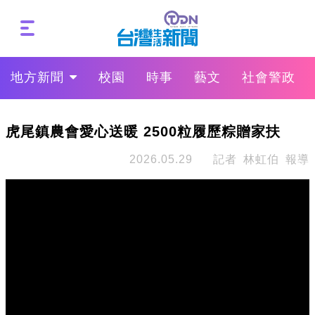
地方新聞
校園
時事
藝文
社會警政
虎尾鎮農會愛心送暖 2500粒履歷粽贈家扶
2026.05.29
記者 林虹伯 報導