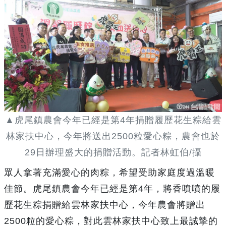
▲虎尾鎮農會今年已經是第4年捐贈履歷花生粽給雲
林家扶中心，今年將送出2500粒愛心粽，農會也於
29日辦理盛大的捐贈活動。記者林虹伯/攝
眾人拿著充滿愛心的肉粽，希望受助家庭度過溫暖
佳節。虎尾鎮農會今年已經是第4年，將香噴噴的履
歷花生粽捐贈給雲林家扶中心，今年農會將贈出
2500粒的愛心粽，對此雲林家扶中心致上最誠摯的