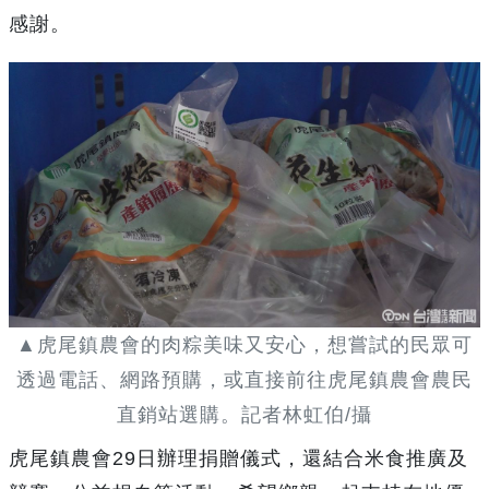
感謝。
▲虎尾鎮農會的肉粽美味又安心，想嘗試的民眾可
透過電話、網路預購，或直接前往虎尾鎮農會農民
直銷站選購。記者林虹伯/攝
虎尾鎮農會29日辦理捐贈儀式，還結合米食推廣及