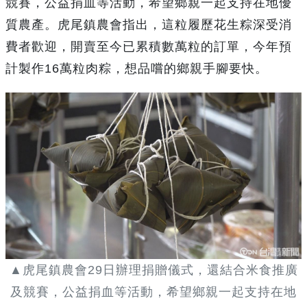
競賽，公益捐血等活動，希望鄉親一起支持在地優
質農產。虎尾鎮農會指出，這粒履歷花生粽深受消
費者歡迎，開賣至今已累積數萬粒的訂單，今年預
計製作16萬粒肉粽，想品嚐的鄉親手腳要快。
▲虎尾鎮農會29日辦理捐贈儀式，還結合米食推廣
及競賽，公益捐血等活動，希望鄉親一起支持在地