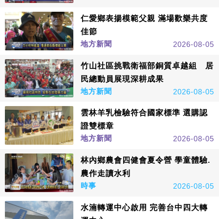
仁愛鄉表揚模範父親 滿場歡樂共度
佳節
地方新聞
2026-08-05
竹山社區挑戰衛福部銅質卓越組 居
民總動員展現深耕成果
地方新聞
2026-08-05
雲林羊乳檢驗符合國家標準 選購認
證雙標章
地方新聞
2026-08-05
林內鄉農會四健會夏令營 學童體驗.
農作走讀水利
時事
2026-08-05
水湳轉運中心啟用 完善台中四大轉