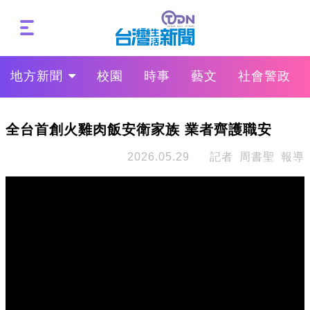
地方新聞
校園
時事
藝文
社會警政
全台首創火雞肉飯安衛家族 業者齊護職安
2026.05.29
記者 周書聖 報導