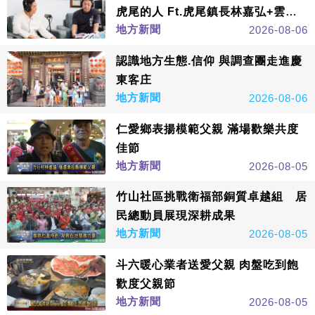
虎尾的人 Ft.虎尾鎮長林嘉弘+雲林
地方新聞
2026-08-06
縣議長黃凱
認識地方生態.信仰 與調查團走進慶
東客庄
地方新聞
2026-08-06
仁愛鄉表揚模範父親 滿場歡樂共度
佳節
地方新聞
2026-08-05
竹山社區挑戰衛福部銅質卓越組 居
民總動員展現深耕成果
地方新聞
2026-08-05
斗六暖心業者送愛父親 肉盤吃到飽
歡度父親節
地方新聞
2026-08-05