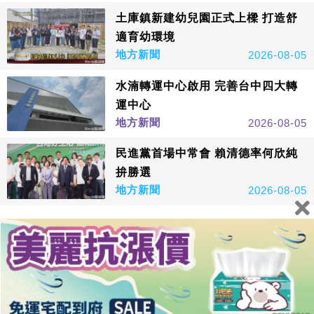
土庫鎮新建幼兒園正式上樑 打造舒
適育幼環境
地方新聞
2026-08-05
水湳轉運中心啟用 完善台中四大轉
運中心
地方新聞
2026-08-05
民進黨首場中常會 賴清德率何欣純
拚勝選
地方新聞
2026-08-05
看更多
鑫傳國際多媒體科技股份有限公司版權所有，非經授權，請
勿轉載本網站內容 © All Rights Reserved.