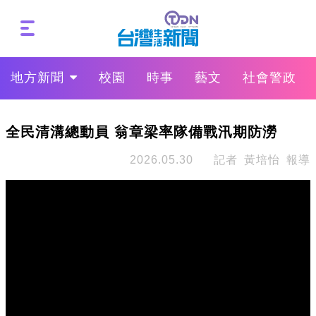
地方新聞
校園
時事
藝文
社會警政
全民清溝總動員 翁章梁率隊備戰汛期防澇
2026.05.30
記者 黃培怡 報導