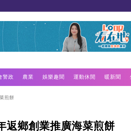
會警政
農業
娛樂趣聞
運動休閒
暖新聞
菜煎餅
年返鄉創業推廣海菜煎餅