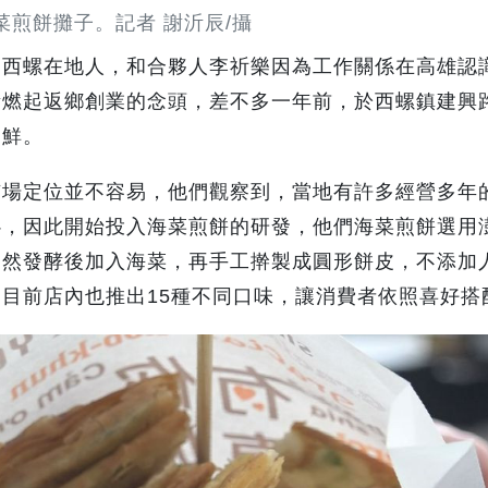
菜煎餅攤子。記者 謝沂辰/攝
是西螺在地人，和合夥人李祈樂因為工作關係在高雄認
漸燃起返鄉創業的念頭，差不多一年前，於西螺鎮建興
嘗鮮。
市場定位並不容易，他們觀察到，當地有許多經營多年
心，因此開始投入海菜煎餅的研發，他們海菜煎餅選用
自然發酵後加入海菜，再手工擀製成圓形餅皮，不添加
目前店內也推出15種不同口味，讓消費者依照喜好搭