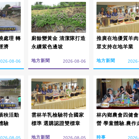
燒處理 轉
廚餘變黃金 清潔隊打造
推廣在地優質羊肉
經濟
永續紫色邊坡
眾支持在地羊業
地方新聞
地方新聞
2026-08-06
2026-08-06
2026
插秧活動
雲林羊乳檢驗符合國家
林內鄉農會四健會
體驗
標準 選購認證雙標章
營 學童體驗.農作
水利
地方新聞
時事
2026-08-05
2026-08-05
2026