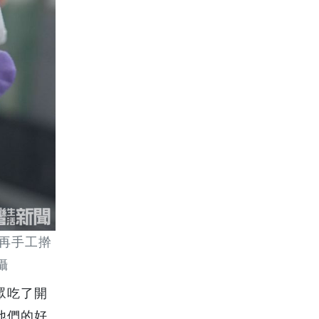
再手工擀
攝
眾吃了開
他們的好