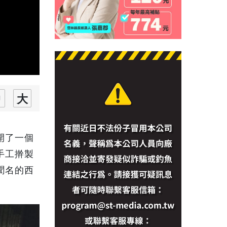
開了一個
手工擀製
聞名的西