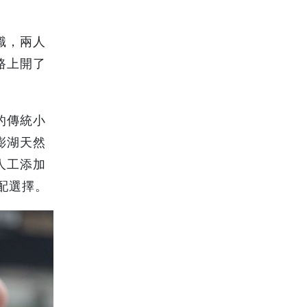
識，兩人
路上開了
的傳統小
澎湖天然
人工添加
配選擇。