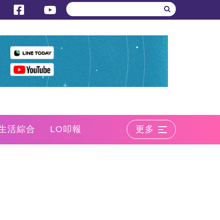
生活綜合
LO叩報
更多