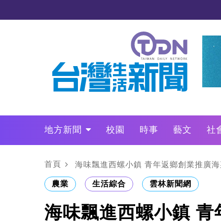
地方新聞
校園
時事
藝文
社
政治
財經
LO叩敲敲門
首頁
海味飄進西螺小鎮 青年返鄉創業推廣海
農業
生活綜合
雲林新聞網
海味飄進西螺小鎮 青