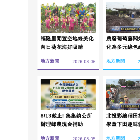
福隆里閒置空地綠美化
農廢葡萄藤悶
向日葵花海好吸睛
化為多元綠色
地方新聞
地方新聞
2026-08-06
8/13截止! 集集鎮公所
北投彩繪稻田
辦理蜂農現金補助
學童下田趣味
地方新聞
地方新聞
2026-08-05