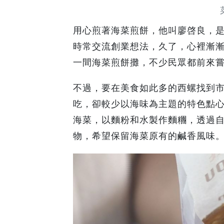
用心煎著海菜煎餅，他叫廖啓良，
時常交流創業想法，久了，心裡漸
一間海菜煎餅攤，不少民眾都前來
不過，要在美食如此多的西螺找到
吃，卻較少以海味為主題的特色點
海菜，以麵粉和水製作麵糰，透過
物，希望保留海菜原有的鹹香風味。