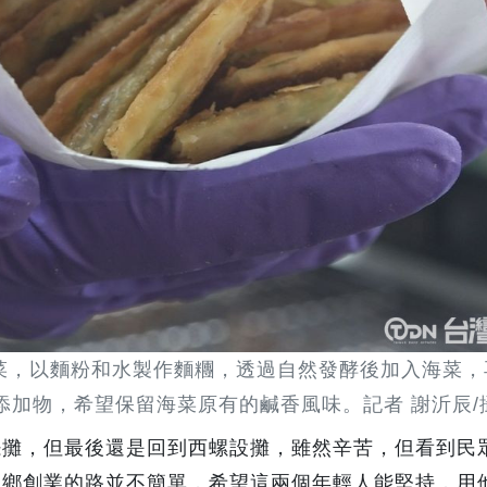
菜，以麵粉和水製作麵糰，透過自然發酵後加入海菜，
添加物，希望保留海菜原有的鹹香風味。記者 謝沂辰/
擺攤，但最後還是回到西螺設攤，雖然辛苦，但看到民
返鄉創業的路並不簡單，希望這兩個年輕人能堅持，用