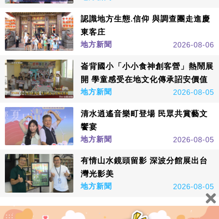
認識地方生態.信仰 與調查團走進慶
東客庄
地方新聞
2026-08-06
崙背國小「小小食神創客營」熱鬧展
開 學童感受在地文化傳承詔安價值
地方新聞
2026-08-05
清水逍遙音樂町登場 民眾共賞藝文
饗宴
地方新聞
2026-08-05
有情山水鏡頭留影 深波分館展出台
灣光影美
地方新聞
2026-08-05
看更多