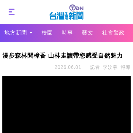
地方新聞
校園
時事
藝文
社會警政
漫步森林聞樟香 山林走讀帶您感受自然魅力
2026.06.01
記者 李汶羲 報導