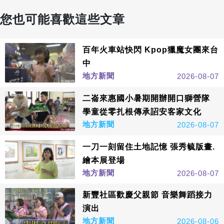
您也可能喜歡這些文章
百年火車站快閃 Kpop獵魔女團來台
中
地方新聞
2026-08-07
二崙來惠國小暑期開辦開口獅營隊
學童從零扎根傳承詔安客家文化
地方新聞
2026-08-07
一刀一刻留住土地記憶 張秀毓版畫.
繪本展登場
地方新聞
2026-08-07
新豐社區歡慶父親節 音樂舞蹈接力
演出
地方新聞
2026-08-06