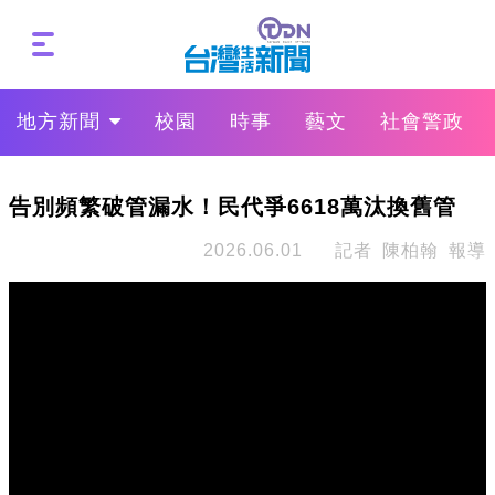
地方新聞
校園
時事
藝文
社會警政
告別頻繁破管漏水！民代爭6618萬汰換舊管
2026.06.01
記者 陳柏翰 報導