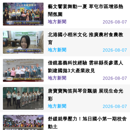
藝文饗宴舞動一夏 草屯市區增添熱
鬧氛圍
地方新聞
2026-08-07
北港國小稻米文化 推廣農村食農教
育
地方新聞
2026-08-07
借鏡嘉義科技經驗 雲林縣長參選人
劉建國拋3大產業政見
地方新聞
2026-08-07
唐寶寶陶笛與琴音飄揚 展現生命光
彩
地方新聞
2026-08-07
舒緩就學壓力！旭日國小第一期校舍
動土