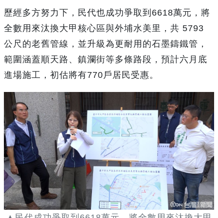
歷經多方努力下，民代也成功爭取到6618萬元，將
全數用來汰換大甲核心區與外埔水美里，共 5793
公尺的老舊管線，並升級為更耐用的石墨鑄鐵管，
範圍涵蓋順天路、鎮瀾街等多條路段，預計六月底
進場施工，初估將有770戶居民受惠。
▲民代成功爭取到6618萬元，將全數用來汰換大甲