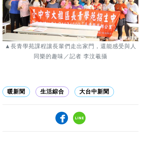
▲長青學苑課程讓長輩們走出家門，還能感受與人
同樂的趣味／記者 李汶羲攝
暖新聞
生活綜合
大台中新聞