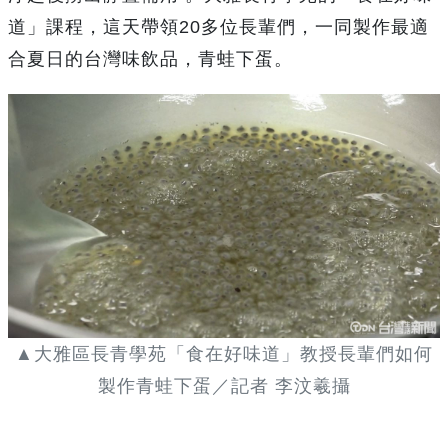
道」課程，這天帶領20多位長輩們，一同製作最適
合夏日的台灣味飲品，青蛙下蛋。
▲大雅區長青學苑「食在好味道」教授長輩們如何
製作青蛙下蛋／記者 李汶羲攝