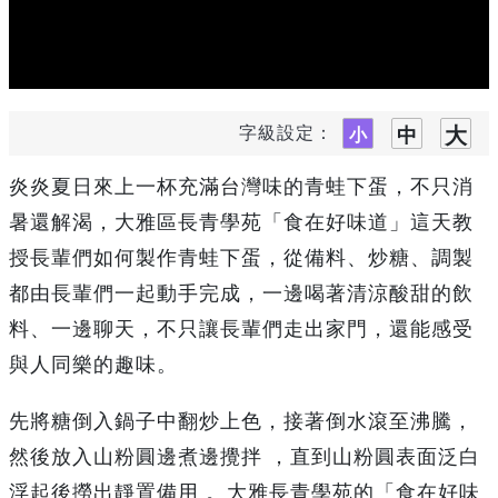
字級設定：
炎炎夏日來上一杯充滿台灣味的青蛙下蛋，不只消
暑還解渴，大雅區長青學苑「食在好味道」這天教
授長輩們如何製作青蛙下蛋，從備料、炒糖、調製
都由長輩們一起動手完成，一邊喝著清涼酸甜的飲
料、一邊聊天，不只讓長輩們走出家門，還能感受
與人同樂的趣味。
先將糖倒入鍋子中翻炒上色，接著倒水滾至沸騰，
然後放入山粉圓邊煮邊攪拌 ，直到山粉圓表面泛白
浮起後撈出靜置備用 。大雅長青學苑的「食在好味