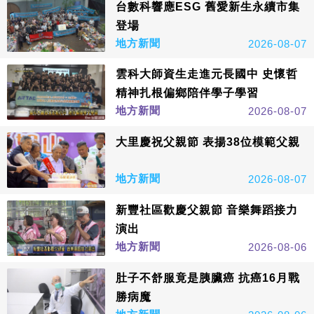
台數科響應ESG 舊愛新生永續市集
登場
地方新聞
2026-08-07
雲科大師資生走進元長國中 史懷哲
精神扎根偏鄉陪伴學子學習
地方新聞
2026-08-07
大里慶祝父親節 表揚38位模範父親
地方新聞
2026-08-07
新豐社區歡慶父親節 音樂舞蹈接力
演出
地方新聞
2026-08-06
肚子不舒服竟是胰臟癌 抗癌16月戰
勝病魔