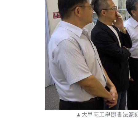
▲大甲高工舉辦書法篆刻