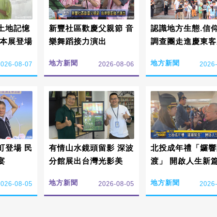
土地記憶
新豐社區歡慶父親節 音
認識地方生態.信仰
繪本展登場
樂舞蹈接力演出
調查團走進慶東客
地方新聞
地方新聞
2026-08-07
2026-08-06
2026
町登場 民
有情山水鏡頭留影 深波
北投成年禮「鑼響
宴
分館展出台灣光影美
渡」 開啟人生新
地方新聞
地方新聞
2026-08-05
2026-08-05
2026