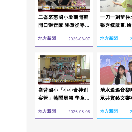
二崙來惠國小暑期開辦
一刀一刻留住
開口獅營隊 學童從零扎
張秀毓版畫.
根傳承詔安客家文化
地方新聞
地方新聞
2026-08-07
崙背國小「小小食神創
清水逍遙音樂
客營」熱鬧展開 學童感
眾共賞藝文饗
受在地文化傳承詔安價
地方新聞
地方新聞
2026-08-05
值