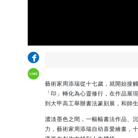
藝術家周添瑞從十七歲，就開始接
「印」轉化為心靈修行，在作品展
到大甲高工舉辦書法篆刻展，和師
濃淡墨色之間，一幅幅書法作品、
力，藝術家周添瑞自幼喜愛繪畫，