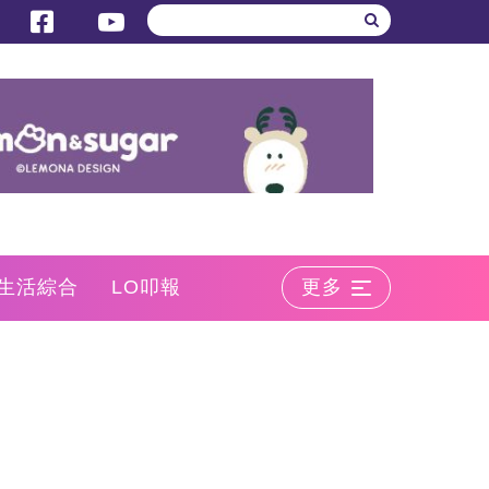
生活綜合
LO叩報
更多