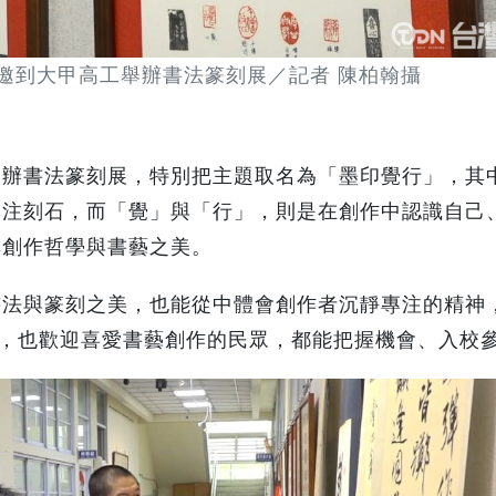
邀到大甲高工舉辦書法篆刻展／記者 陳柏翰攝
舉辦書法篆刻展，特別把主題取名為「墨印覺行」，其
專注刻石，而「覺」與「行」，則是在創作中認識自己
享創作哲學與書藝之美。
書法與篆刻之美，也能從中體會創作者沉靜專注的精神
止，也歡迎喜愛書藝創作的民眾，都能把握機會、入校