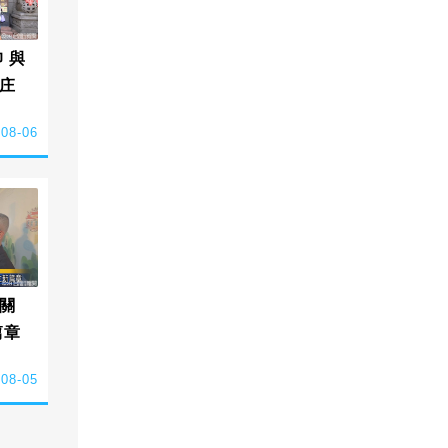
 與
庄
-08-06
關
篇章
-08-05