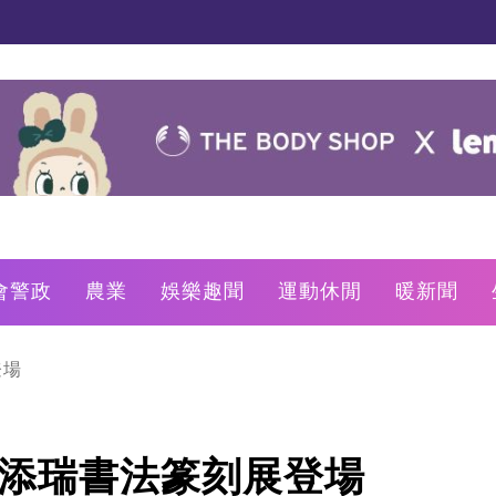
會警政
農業
娛樂趣聞
運動休閒
暖新聞
登場
周添瑞書法篆刻展登場