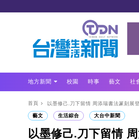
地方新聞
校園
時事
藝文
社
政治
財經
LO叩敲敲門
首頁
以墨修己.刀下留情 周添瑞書法篆刻展
藝文
生活綜合
大台中新聞
以墨修己.刀下留情 