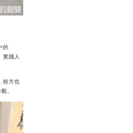
中的
、實踐人
，校方也
參觀。