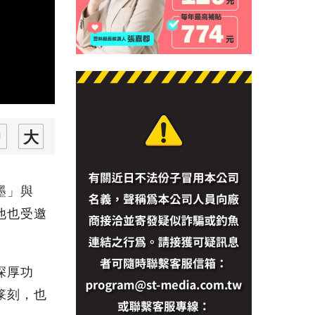
墨」與
他也受邀
深厚功
篆刻，也