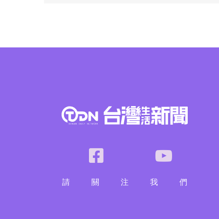
請
關
注
我
們