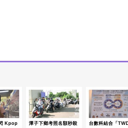
 Kpop
潭子下鄉考照名額秒殺
台數科結合「TWD