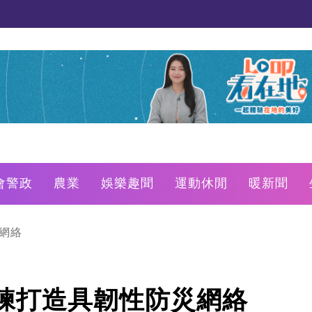
會警政
農業
娛樂趣聞
運動休閒
暖新聞
網絡
練打造具韌性防災網絡