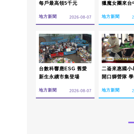
每戶最高領5千元
獵魔女團來台
地方新聞
地方新聞
2026-08-07
台數科響應ESG 舊愛
二崙來惠國小
新生永續市集登場
開口獅營隊 
根傳承詔安客
地方新聞
地方新聞
2026-08-07