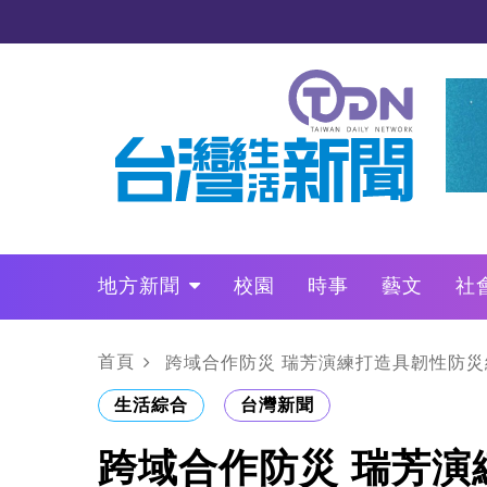
地方新聞
校園
時事
藝文
社
政治
財經
LO叩敲敲門
首頁
跨域合作防災 瑞芳演練打造具韌性防災
生活綜合
台灣新聞
跨域合作防災 瑞芳演