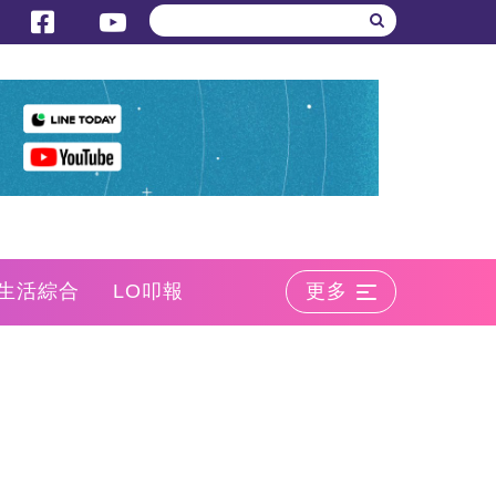
生活綜合
LO叩報
更多