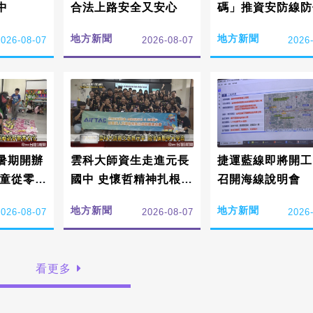
中
合法上路安全又安心
碼」推資安防線防
訊
地方新聞
地方新聞
2026-08-07
2026-08-07
2026
暑期開辦
雲科大師資生走進元長
捷運藍線即將開工
學童從零扎
國中 史懷哲精神扎根偏
召開海線說明會
家文化
鄉陪伴學子學習
地方新聞
地方新聞
2026-08-07
2026-08-07
2026
看更多