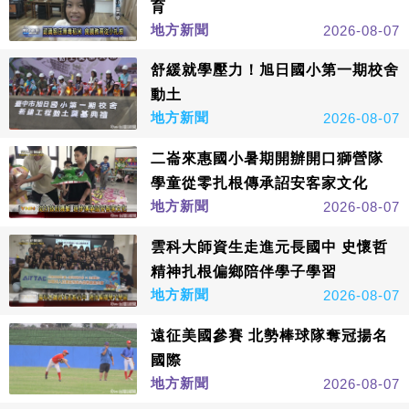
育
地方新聞
2026-08-07
舒緩就學壓力！旭日國小第一期校舍
動土
地方新聞
2026-08-07
二崙來惠國小暑期開辦開口獅營隊
學童從零扎根傳承詔安客家文化
地方新聞
2026-08-07
雲科大師資生走進元長國中 史懷哲
精神扎根偏鄉陪伴學子學習
地方新聞
2026-08-07
遠征美國參賽 北勢棒球隊奪冠揚名
國際
地方新聞
2026-08-07